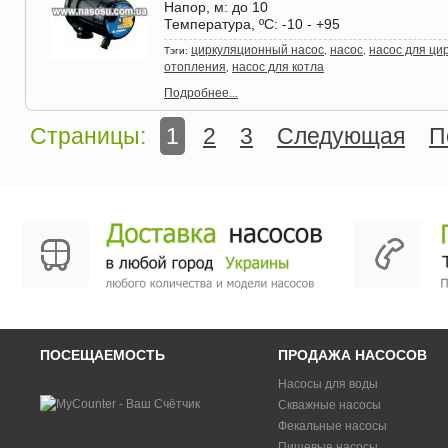
Напор, м
: до 10
Температура, ºС
: -10 - +95
циркуляционный насос
насос
насос для ци
Тэги:
,
,
отопления
насос для котла
,
Подробнее...
Страницы:
1
2
3
Следующая
П
ПОСЕЩАЕМОСТЬ
ПРОДАЖА НАСОСОВ
Насосы для воды
Скважные насосы
Фекальные насосы
Пищевые насосы