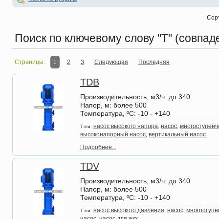
Сор
Поиск по ключевому слову
"T" (совпад
Страницы:
1
2
3
Следующая
Последняя
TDB
Производительность, м3/ч
: до 340
Напор, м
: более 500
Температура, ºС
: -10 - +140
насос высокого напора
насос
многоступенч
Тэги:
,
,
высоконапорный насос
вертикальный насос
,
Подробнее...
TDV
Производительность, м3/ч
: до 340
Напор, м
: более 500
Температура, ºС
: -10 - +140
насос высокого давления
насос
многоступе
Тэги:
,
,
насос
насос для жкх
,