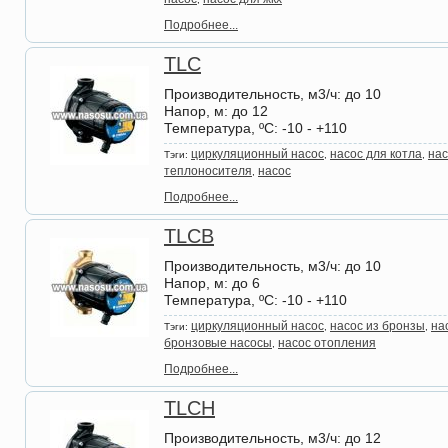
Подробнее...
TLC
Производительность, м3/ч
: до 10
Напор, м
: до 12
Температура, ºС
: -10 - +110
циркуляционный насоc
насос для котла
нас
Тэги:
,
,
теплоносителя
насос
,
Подробнее...
TLCB
Производительность, м3/ч
: до 10
Напор, м
: до 6
Температура, ºС
: -10 - +110
циркуляционный насос
насос из бронзы
на
Тэги:
,
,
бронзовые насосы
насос отопления
,
Подробнее...
TLCH
Производительность, м3/ч
: до 12