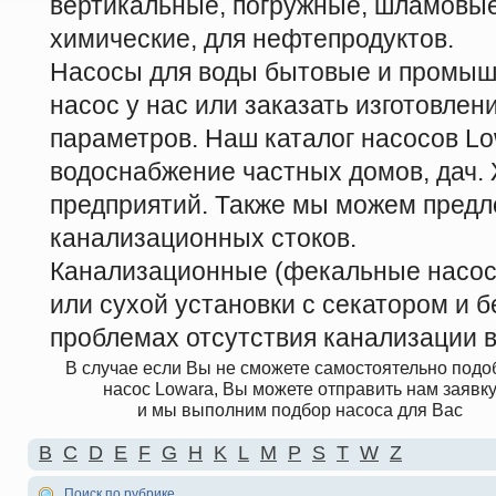
вертикальные, погружные, шламовые
химические, для нефтепродуктов.
Насосы для воды бытовые и промыш
насос у нас или заказать изготовле
параметров. Наш каталог насосов Lo
водоснабжение частных домов, дач
предприятий. Также мы можем предл
канализационных стоков.
Канализационные (фекальные насосы
или сухой установки с секатором и б
проблемах отсутствия канализации в
В случае если Вы не сможете самостоятельно подо
насос Lowara, Вы можете отправить нам заявк
и мы выполним подбор насоса для Вас
B
C
D
E
F
G
H
K
L
M
P
S
T
W
Z
Поиск по рубрике