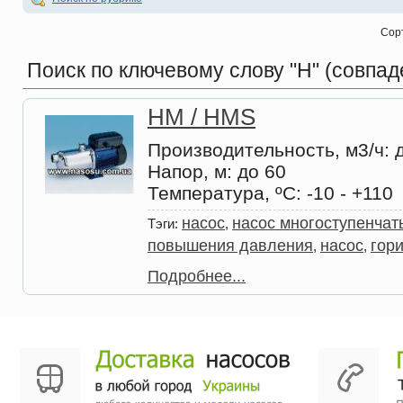
Сор
Поиск по ключевому слову
"H" (совпад
HM / HMS
Производительность, м3/ч
: 
Напор, м
: до 60
Температура, ºС
: -10 - +110
насос
насос многоступенчат
Тэги:
,
повышения давления
насос
гор
,
,
Подробнее...