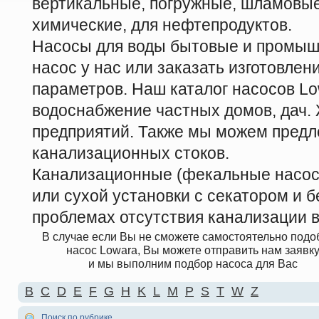
вертикальные, погружные, шламовые
химические, для нефтепродуктов.
Насосы для воды бытовые и промыш
насос у нас или заказать изготовле
параметров. Наш каталог насосов Lo
водоснабжение частных домов, дач
предприятий. Также мы можем предл
канализационных стоков.
Канализационные (фекальные насосы
или сухой установки с секатором и б
проблемах отсутствия канализации в
В случае если Вы не сможете самостоятельно подо
насос Lowara, Вы можете отправить нам заявк
и мы выполним подбор насоса для Вас
B
C
D
E
F
G
H
K
L
M
P
S
T
W
Z
Поиск по рубрике