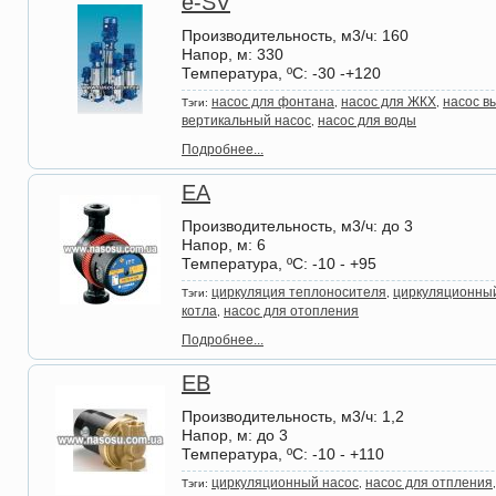
e-SV
Производительность, м3/ч
: 160
Напор, м
: 330
Температура, ºС
: -30 -+120
насос для фонтана
насос для ЖКХ
насос в
Тэги:
,
,
вертикальный насос
насос для воды
,
Подробнее...
EA
Производительность, м3/ч
: до 3
Напор, м
: 6
Температура, ºС
: -10 - +95
циркуляция теплоносителя
циркуляционны
Тэги:
,
котла
насос для отопления
,
Подробнее...
EB
Производительность, м3/ч
: 1,2
Напор, м
: до 3
Температура, ºС
: -10 - +110
циркуляционный насос
насос для отпления
Тэги:
,