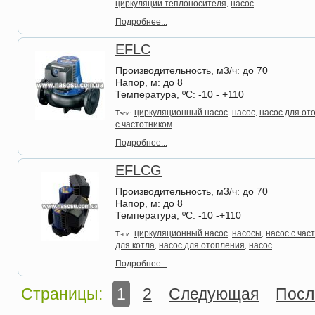
циркуляции теплоносителя
насос
,
Подробнее...
EFLC
Производительность, м3/ч
: до 70
Напор, м
: до 8
Температура, ºС
: -10 - +110
циркуляционный насос
насос
насос для от
Тэги:
,
,
с частотником
Подробнее...
EFLCG
Производительность, м3/ч
: до 70
Напор, м
: до 8
Температура, ºС
: -10 -+110
циркуляционный насос
насосы
насос с час
Тэги:
,
,
для котла
насос для отопления
насос
,
,
Подробнее...
Страницы:
1
2
Следующая
Посл