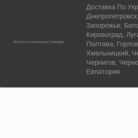
Доставка По Укр
Днепропетровск
Запорожье, Бел
Кировоград, Луг
Насосы и насосные станции
Полтава, Горлов
Хмельницкий, Ч
Чернигов, Черн
Евпатория