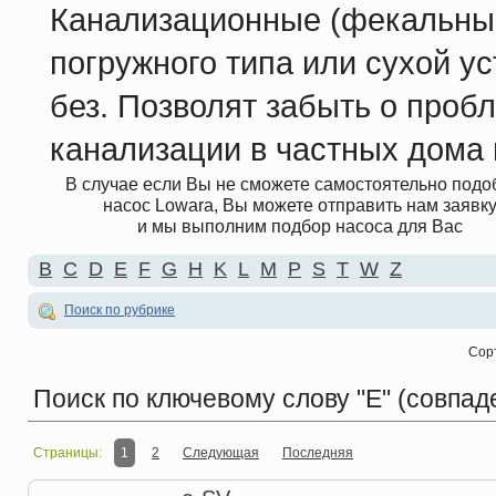
Канализационные (фекальны
погружного типа или сухой ус
без. Позволят забыть о проб
канализации в частных дома 
В случае если Вы не сможете самостоятельно подо
насос Lowara, Вы можете отправить нам заявк
и мы выполним подбор насоса для Вас
B
C
D
E
F
G
H
K
L
M
P
S
T
W
Z
Поиск по рубрике
Сор
Поиск по ключевому слову
"E" (совпад
Страницы:
1
2
Следующая
Последняя