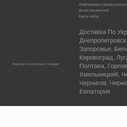
Информация к размышлени
Доска объявлений
Карта сайта
Доставка По Укр
Днепропетровск
Запорожье, Бел
Кировоград, Луг
Насосы и насосные станции
Полтава, Горлов
Хмельницкий, Ч
Чернигов, Черн
Евпатория