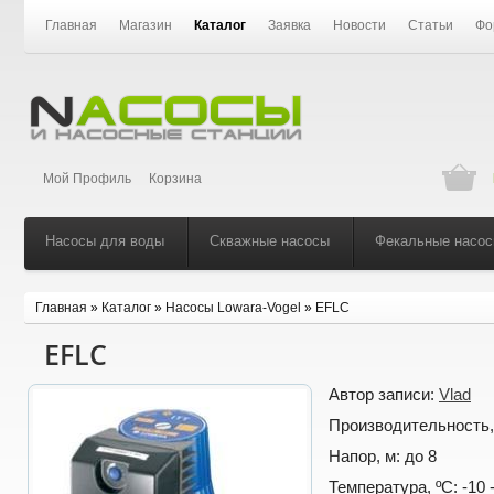
Главная
Магазин
Каталог
Заявка
Новости
Статьи
Фо
Мой Профиль
Корзина
Насосы для воды
Скважные насосы
Фекальные насо
Главная
»
Каталог
»
Насосы Lowara-Vogel
»
EFLC
EFLC
Автор записи:
Vlad
Производительность,
Напор, м:
до 8
Температура, ºС:
-10 