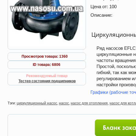
Цена от:
100
Описание:
Циркуляционны
Ряд насосов EFLC
циркуляционные н
Просмотров товара: 1360
частоты вращения,
ID товара: 6806
Простой, поскольк
гибкий, так как м
Рекомендуемый товар
регулированием ил
Тестер состояния подшипников
настройки произво
Графики (рабочие точ
Тэги:
циркуляционный насос
,
насос
,
насос для отопления
,
насос для котл