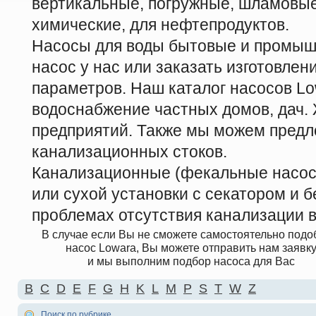
вертикальные, погружные, шламовые
химические, для нефтепродуктов.
Насосы для воды бытовые и промыш
насос у нас или заказать изготовле
параметров. Наш каталог насосов Lo
водоснабжение частных домов, дач
предприятий. Также мы можем предл
канализационных стоков.
Канализационные (фекальные насосы
или сухой установки с секатором и б
проблемах отсутствия канализации в
В случае если Вы не сможете самостоятельно подо
насос Lowara, Вы можете отправить нам заявк
и мы выполним подбор насоса для Вас
B
C
D
E
F
G
H
K
L
M
P
S
T
W
Z
Поиск по рубрике