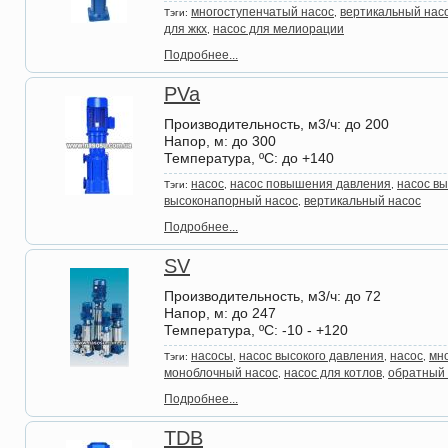
многоступенчатый насос
вертикальный нас
Тэги:
,
для жкх
насос для мелиорации
,
Подробнее...
PVa
Производительность, м3/ч
: до 200
Напор, м
: до 300
Температура, ºС
: до +140
насос
насос повышения давления
насос вы
Тэги:
,
,
высоконапорный насос
вертикальный насос
,
Подробнее...
SV
Производительность, м3/ч
: до 72
Напор, м
: до 247
Температура, ºС
: -10 - +120
насосы
насос высокого давления
насос
мн
Тэги:
,
,
,
моноблочный насос
насос для котлов
обратный
,
,
Подробнее...
TDB