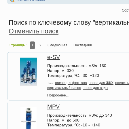
Сор
Поиск по ключевому слову
"вертикальн
Отменить поиск
Страницы:
1
2
Следующая
Последняя
e-SV
Производительность, м3/ч
: 160
Напор, м
: 330
Температура, ºС
: -30 -+120
насос для фонтана
насос для ЖКХ
насос в
Тэги:
,
,
вертикальный насос
насос для воды
,
Подробнее...
MPV
Производительность, м3/ч
: до 340
Напор, м
: до 500
Температура, ºС
: -10 - +140