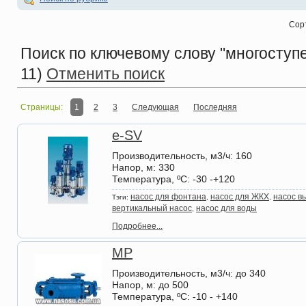
Сор
Поиск по ключевому слову
"многоступе
11)
Отменить поиск
Страницы:
1
2
3
Следующая
Последняя
e-SV
Производительность, м3/ч
: 160
Напор, м
: 330
Температура, ºС
: -30 -+120
насос для фонтана
насос для ЖКХ
насос в
Тэги:
,
,
вертикальный насос
насос для воды
,
Подробнее...
MP
Производительность, м3/ч
: до 340
Напор, м
: до 500
Температура, ºС
: -10 - +140