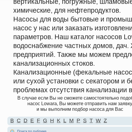
вертикальные, погружные, шламовые
химические, для нефтепродуктов.
Насосы для воды бытовые и промыш
насос у нас или заказать изготовле
параметров. Наш каталог насосов Lo
водоснабжение частных домов, дач
предприятий. Также мы можем предл
канализационных стоков.
Канализационные (фекальные насосы
или сухой установки с секатором и б
проблемах отсутствия канализации в
В случае если Вы не сможете самостоятельно подо
насос Lowara, Вы можете отправить нам заявк
и мы выполним подбор насоса для Вас
B
C
D
E
F
G
H
K
L
M
P
S
T
W
Z
Поиск по рубрике