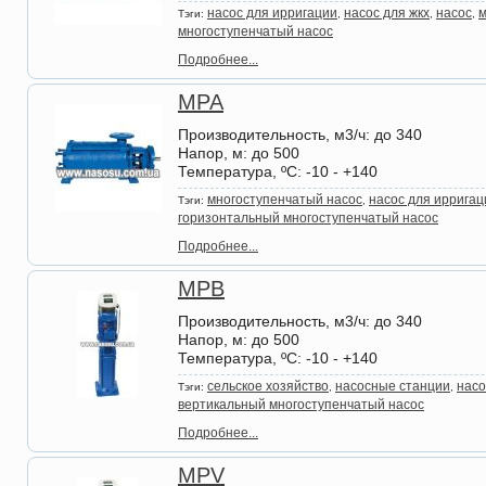
насос для ирригации
насос для жкх
насос
м
Тэги:
,
,
,
многоступенчатый насос
Подробнее...
MPA
Производительность, м3/ч
: до 340
Напор, м
: до 500
Температура, ºС
: -10 - +140
многоступенчатый насос
насос для ирригац
Тэги:
,
горизонтальный многоступенчатый насос
Подробнее...
MPB
Производительность, м3/ч
: до 340
Напор, м
: до 500
Температура, ºС
: -10 - +140
сельское хозяйство
насосные станции
насо
Тэги:
,
,
вертикальный многоступенчатый насос
Подробнее...
MPV