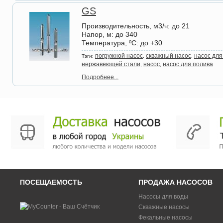
GS
Производительность, м3/ч
: до 21
Напор, м
: до 340
Температура, ºС
: до +30
погружной насос
скважный насос
насос дл
Тэги:
,
,
нержавеющей стали
насос
насос для полива
,
,
Подробнее...
ПОСЕЩАЕМОСТЬ
ПРОДАЖА НАСОСОВ
Насосы для воды
Скважные насосы
Фекальные насосы