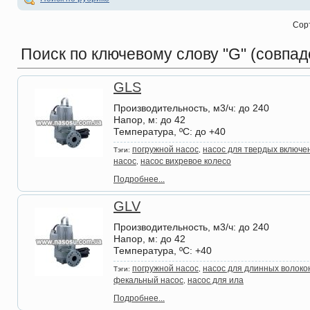
Сор
Поиск по ключевому слову
"G" (совпад
GLS
Производительность, м3/ч
: до 240
Напор, м
: до 42
Температура, ºС
: до +40
погружной насос
насос для твердых включе
Тэги:
,
насос
насос вихревое колесо
,
Подробнее...
GLV
Производительность, м3/ч
: до 240
Напор, м
: до 42
Температура, ºС
: +40
погружной насос
насос для длинных волоко
Тэги:
,
фекальный насос
насос для ила
,
Подробнее...