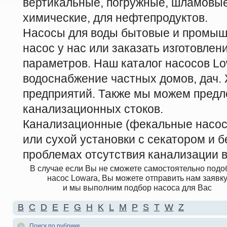
вертикальные, погружные, шламовые
химические, для нефтепродуктов.
Насосы для воды бытовые и промыш
насос у нас или заказать изготовле
параметров. Наш каталог насосов Lo
водоснабжение частных домов, дач
предприятий. Также мы можем предл
канализационных стоков.
Канализационные (фекальные насосы
или сухой установки с секатором и б
проблемах отсутствия канализации в
В случае если Вы не сможете самостоятельно подо
насос Lowara, Вы можете отправить нам заявк
и мы выполним подбор насоса для Вас
B
C
D
E
F
G
H
K
L
M
P
S
T
W
Z
Поиск по рубрике