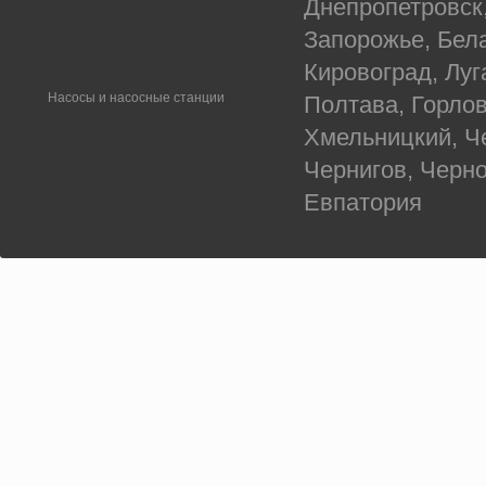
Днепропетровск
Запорожье, Бел
Кировоград, Луг
Насосы и насосные станции
Полтава, Горлов
Хмельницкий, Ч
Чернигов, Черн
Евпатория