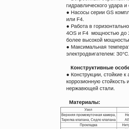
гидравлического удара и 
● Насосы серии GS комп
или F4.
● Работа в горизонтально
4OS и F4 мощностью до 2,
более высокой мощность
● Максимальная темпера
электродвигателем: З0°С
Конструктивные особ
● Конструкции, стойкие к
коррозионную стойкость 
нержавющей стали.
Материалы:
Узел
Верхняя промежуточная камера,
Н
Тарелка клапана, Седло клапана
AI
Прокладка
Нит