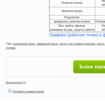
Н
Упорное кольцо
AI
Верхняя опора
Подшипник
диффузор, рабочее колесо
Полика
Вал, муфта, фильтр,
Н
зажимная втулка, защита, кабеля
AI
Графики (рабочие точки) в 
Тэги:
погружной насос
,
скважный насос
,
насос для пожаротушение
,
насос
полива
Комментарии (0)
Добавить комментарий