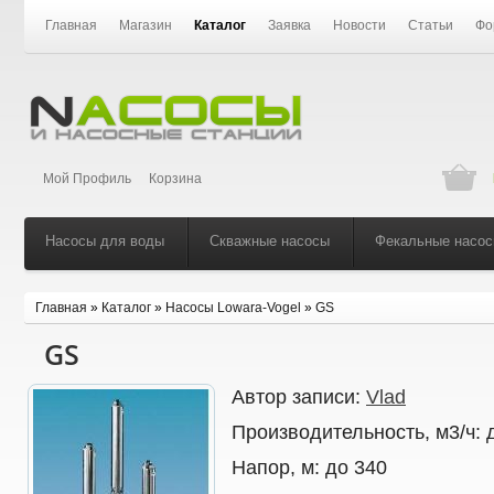
Главная
Магазин
Каталог
Заявка
Новости
Статьи
Фо
Мой Профиль
Корзина
Насосы для воды
Скважные насосы
Фекальные насо
Главная
»
Каталог
»
Насосы Lowara-Vogel
»
GS
GS
Автор записи:
Vlad
Производительность, м3/ч:
Напор, м:
до 340