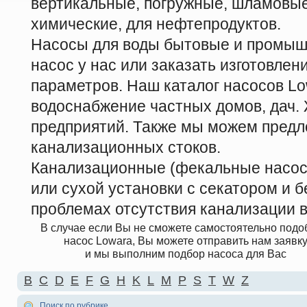
вертикальные, погружные, шламовые
химические, для нефтепродуктов.
Насосы для воды бытовые и промыш
насос у нас или заказать изготовле
параметров. Наш каталог насосов Lo
водоснабжение частных домов, дач
предприятий. Также мы можем предл
канализационных стоков.
Канализационные (фекальные насосы
или сухой установки с секатором и б
проблемах отсутствия канализации в
В случае если Вы не сможете самостоятельно подо
насос Lowara, Вы можете отправить нам заявк
и мы выполним подбор насоса для Вас
B
C
D
E
F
G
H
K
L
M
P
S
T
W
Z
Поиск по рубрике