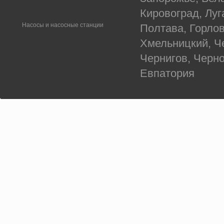
Кировоград, Луг
Насосы и насосные станции
Полтава, Горлов
Хмельницкий, Ч
Чернигов, Черн
Евпатория