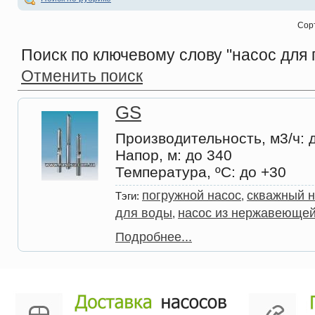
Сор
Поиск по ключевому слову
"насос для 
Отменить поиск
GS
Производительность, м3/ч
: 
Напор, м
: до 340
Температура, ºС
: до +30
погружной насос
скважный н
Тэги:
,
для воды
насос из нержавеющей
,
Подробнее...