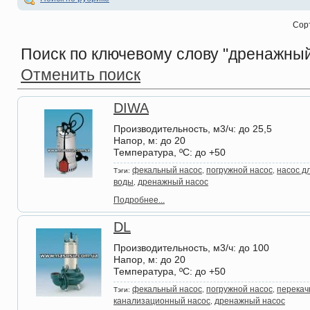
Сор
Поиск по ключевому слову
"дренажный 
Отменить поиск
DIWA
Производительность, м3/ч
: до 25,5
Напор, м
: до 20
Температура, ºС
: до +50
фекальный насос
погружной насос
насос д
Тэги:
,
,
воды
дренажный насос
,
Подробнее...
DL
Производительность, м3/ч
: до 100
Напор, м
: до 20
Температура, ºС
: до +50
фекальный насос
погружной насос
перекач
Тэги:
,
,
канализационный насос
дренажный насос
,