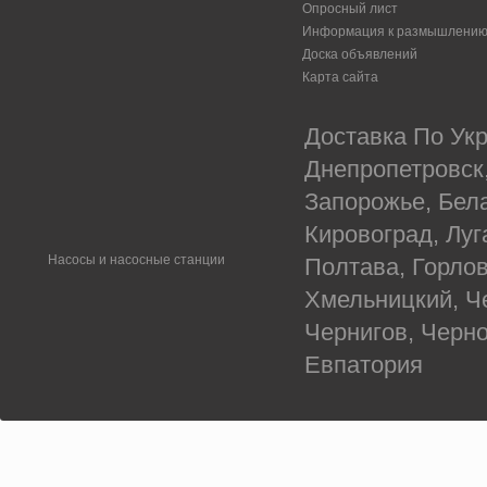
Опросный лист
Информация к размышлени
Доска объявлений
Карта сайта
Доставка По Укр
Днепропетровск
Запорожье, Бел
Кировоград, Луг
Насосы и насосные станции
Полтава, Горлов
Хмельницкий, Ч
Чернигов, Черн
Евпатория