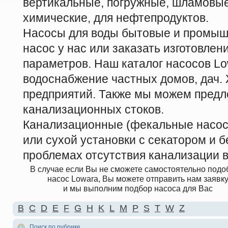
вертикальные, погружные, шламовые
химические, для нефтепродуктов.
Насосы для воды бытовые и промыш
насос у нас или заказать изготовле
параметров. Наш каталог насосов Lo
водоснабжение частных домов, дач
предприятий. Также мы можем предл
канализационных стоков.
Канализационные (фекальные насосы
или сухой установки с секатором и б
проблемах отсутствия канализации в
В случае если Вы не сможете самостоятельно подо
насос Lowara, Вы можете отправить нам заявк
и мы выполним подбор насоса для Вас
B
C
D
E
F
G
H
K
L
M
P
S
T
W
Z
Поиск по рубрике