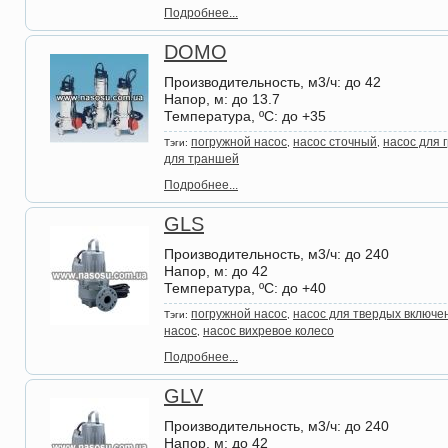
Подробнее...
DOMO
Производительность, м3/ч
: до 42
Напор, м
: до 13.7
Температура, ºС
: до +35
погружной насос
насос сточный
насос для 
Тэги:
,
,
для траншей
Подробнее...
GLS
Производительность, м3/ч
: до 240
Напор, м
: до 42
Температура, ºС
: до +40
погружной насос
насос для твердых включе
Тэги:
,
насос
насос вихревое колесо
,
Подробнее...
GLV
Производительность, м3/ч
: до 240
Напор, м
: до 42