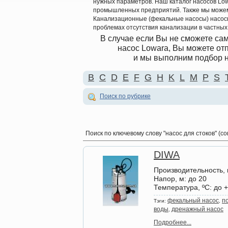
нужных параметров. Наш каталог насосов Low
промышленных предприятий. Также мы можем 
Канализационные (фекальные насосы) насосы 
проблемах отсутствия канализации в частных
В случае если Вы не сможете са
насос Lowara, Вы можете от
и мы выполним подбор н
B
C
D
E
F
G
H
K
L
M
P
S
Поиск по рубрике
Поиск по ключевому слову
"насос для стоков" (с
DIWA
Производительность, 
Напор, м
: до 20
Температура, ºС
: до 
фекальный насос
п
Тэги:
,
воды
дренажный насос
,
Подробнее...