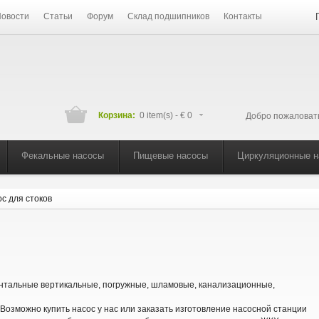
овости
Статьи
Форум
Склад подшипников
Контакты
Корзина:
0 item(s) -
€ 0
Добро пожаловат
Фекальные насосы
Пищевые насосы
Циркуляционные 
ос для стоков
онтальные вертикальные, погружные, шламовые, канализационные,
озможно купить насос у нас или заказать изготовление насосной станции