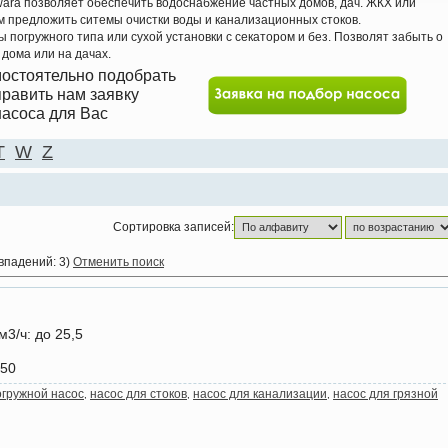
ara позволяет обеспечить водоснабжение частных домов, дач. ЖКХ или
предложить ситемы очистки воды и канализационных стоков.
погружного типа или сухой установки с секатором и без. Позволят забыть о
 дома или на дачах.
мостоятельно подобрать
править нам заявку
асоса для Вас
T
W
Z
Сортировка записей:
овпадений: 3)
Отменить поиск
м3/ч
: до 25,5
+50
огружной насос
насос для стоков
насос для канализации
насос для грязной
,
,
,