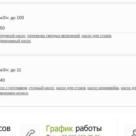
м3/ч
: до 100
+50
огружной насос
перекачка твердых включений
насос для стоков
,
,
,
дренажный насос
м3/ч
: до 11
+40
сос с поплавком
сточный насос
насос для стоков
насос нержавейка
насос д
,
,
,
,
вихревое колесо