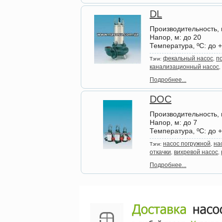
DL
Производительность, 
Напор, м
: до 20
Температура, ºС
: до 
фекальный насос
п
Тэги:
,
канализационный насос
,
Подробнее...
DOC
Производительность, 
Напор, м
: до 7
Температура, ºС
: до 
насос погружной
на
Тэги:
,
откачки
вихревой насос
,
,
Подробнее...