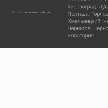
Кировоград, Луг
Насосы и насосные станции
Полтава, Горлов
Хмельницкий, Ч
Чернигов, Черн
Евпатория