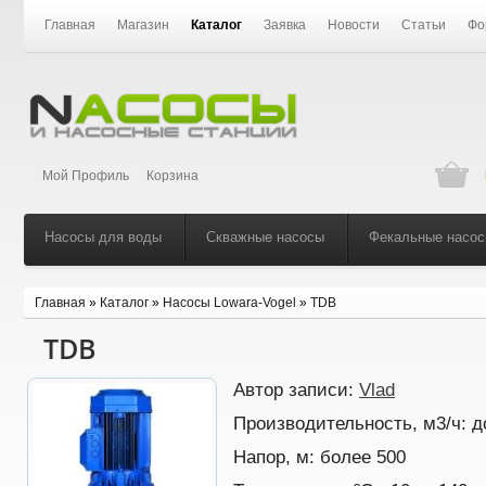
Главная
Магазин
Каталог
Заявка
Новости
Статьи
Фо
Мой Профиль
Корзина
Насосы для воды
Скважные насосы
Фекальные насо
Главная
»
Каталог
»
Насосы Lowara-Vogel
»
TDB
TDB
Автор записи:
Vlad
Производительность, м3/ч:
д
Напор, м:
более 500