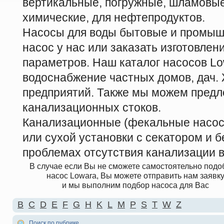
вертикальные, погружные, шламовые
химические, для нефтепродуктов.
Насосы для воды бытовые и промыш
насос у нас или заказать изготовле
параметров. Наш каталог насосов Lo
водоснабжение частных домов, дач
предприятий. Также мы можем предл
канализационных стоков.
Канализационные (фекальные насосы
или сухой установки с секатором и б
проблемах отсутствия канализации в
В случае если Вы не сможете самостоятельно подо
насос Lowara, Вы можете отправить нам заявк
и мы выполним подбор насоса для Вас
B
C
D
E
F
G
H
K
L
M
P
S
T
W
Z
Поиск по рубрике