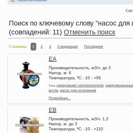
Сор
Поиск по ключевому слову
"насос для 
(совпадений: 11)
Отменить поиск
Страницы:
1
2
3
Следующая
Последняя
EA
Производительность, м3/ч
: до 3
Напор, м
: 6
Температура, ºС
: -10 - +95
циркуляция теплоносителя
циркуляционны
Тэги:
,
котла
насос для отопления
,
Подробнее...
EB
Производительность, м3/ч
: 1,2
Напор, м
: до 3
Температура, ºС
: -10 - +110