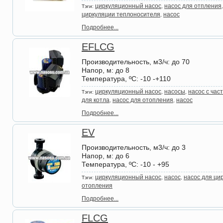
циркуляционный насос
насос для отпления
Тэги:
,
циркуляции теплоносителя
насос
,
Подробнее...
EFLCG
Производительность, м3/ч
: до 70
Напор, м
: до 8
Температура, ºС
: -10 -+110
циркуляционный насос
насосы
насос с час
Тэги:
,
,
для котла
насос для отопления
насос
,
,
Подробнее...
EV
Производительность, м3/ч
: до 3
Напор, м
: до 6
Температура, ºС
: -10 - +95
циркуляционный насос
насос
насос для ци
Тэги:
,
,
отопления
Подробнее...
FLCG