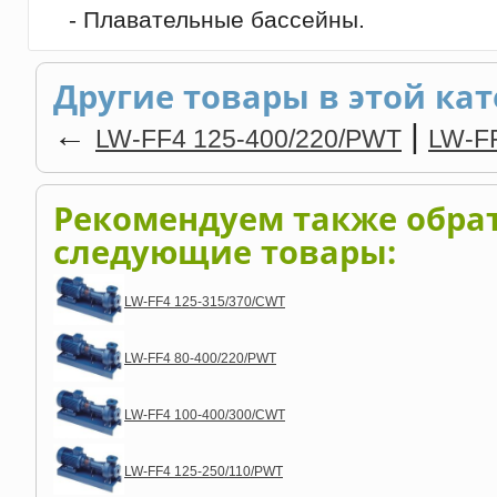
- Плавательные бассейны.
Другие товары в этой кат
←
|
LW-FF4 125-400/220/PWT
LW-F
Рекомендуем также обра
следующие товары:
LW-FF4 125-315/370/CWT
LW-FF4 80-400/220/PWT
LW-FF4 100-400/300/CWT
LW-FF4 125-250/110/PWT