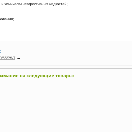
 и химически неагрессивных жидкостей;
рования;
:
→
0/55/PWT
нимание на следующие товары: