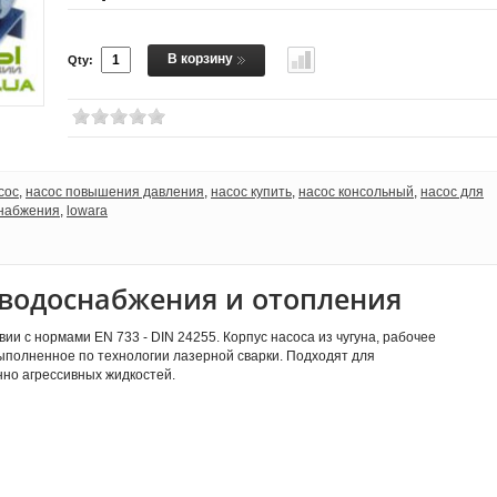
В корзину
Qty:
сос
,
насос повышения давления
,
насос купить
,
насос консольный
,
насос для
снабжения
,
lowara
 водоснабжения и отопления
и с нормами EN 733 - DIN 24255. Корпус насоса из чугуна, рабочее
выполненное по технологии лазерной сварки. Подходят для
нно агрессивных жидкостей.