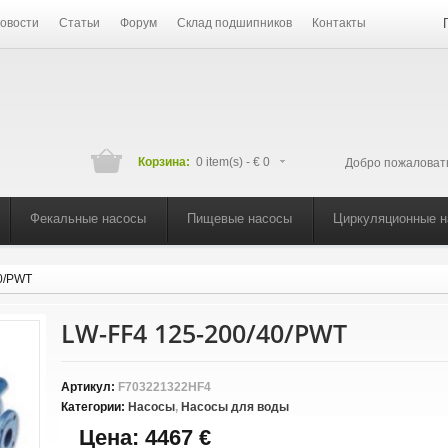
овости
Статьи
Форум
Склад подшипников
Контакты
Корзина:
0 item(s) -
€ 0
Добро пожаловат
Фекальные насосы
Пищевые насосы
Циркуляционные 
0/PWT
LW-FF4 125-200/40/PWT
Артикул:
F703221322HF4
Категории:
Насосы
,
Насосы для воды
Цена:
4467 €