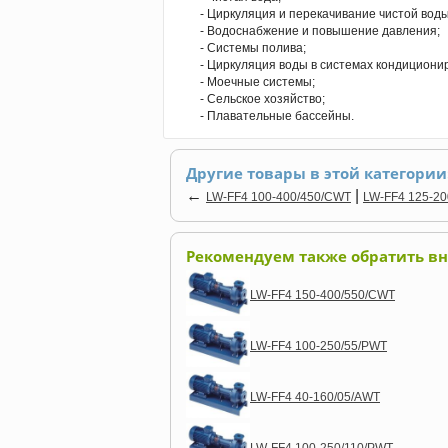
- Циркуляция и перекачивание чистой воды
- Водоснабжение и повышение давления;
- Системы полива;
- Циркуляция воды в системах кондициони
- Моечные системы;
- Сельское хозяйство;
- Плавательные бассейны.
Другие товары в этой категории
←
|
LW-FF4 100-400/450/CWT
LW-FF4 125-20
Рекомендуем также обратить в
LW-FF4 150-400/550/CWT
LW-FF4 100-250/55/PWT
LW-FF4 40-160/05/AWT