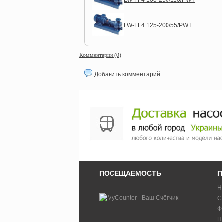
LW-FF4 100-250/110/PWT
LW-FF4 125-200/55/PWT
Комментарии (0)
Добавить комментарий
ПОСЕЩАЕМОСТЬ
П
Н
С
Ф
П