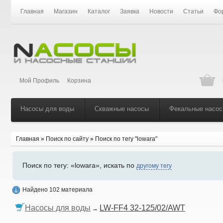
Главная
Магазин
Каталог
Заявка
Новости
Статьи
Фо
Мой Профиль
Корзина
Насосы для воды
Скважные насосы
Фекальные насо
Главная
»
Поиск по сайту
»
Поиск по тегу "lowara"
Поиск по тегу:
«lowara», искать по
другому тегу
Найдено 102 материала
Насосы для воды
LW-FF4 32-125/02/AWT
→