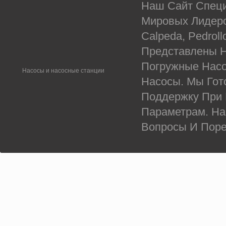
Наш Сайт Специ
Мировых Лидеров
Calpeda, Pedrol
Представлены Н
Погружные Насо
Насосы и насосные станции
Насосы. Мы Гот
Поддержку При
Параметрам. На
Вопросы И Поре