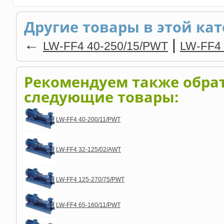
Другие товары в этой кат
←
|
LW-FF4 40-250/15/PWT
LW-FF4 
Рекомендуем также обра
следующие товары:
LW-FF4 40-200/11/PWT
LW-FF4 32-125/02/AWT
LW-FF4 125-270/75/PWT
LW-FF4 65-160/11/PWT