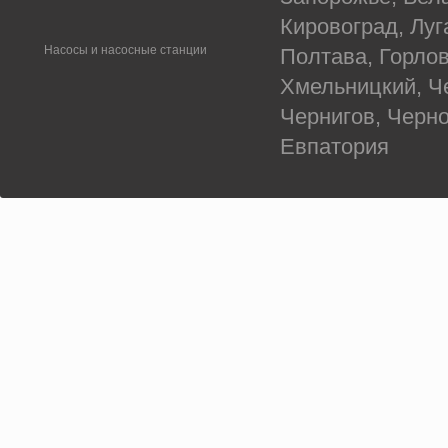
Кировоград, Луг
Насосы и насосные станции
Полтава, Горлов
Хмельницкий, Ч
Чернигов, Черн
Евпатория