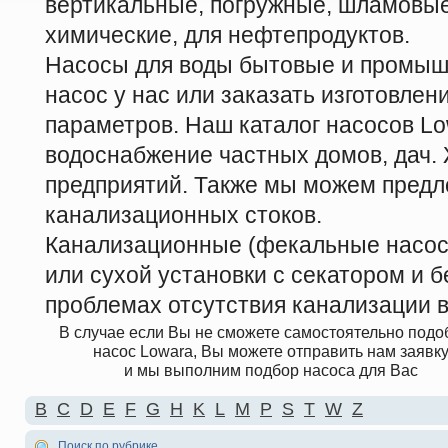
вертикальные, погружные, шламовые
химические, для нефтепродуктов.
Насосы для воды бытовые и промыш
насос у нас или заказать изготовле
параметров. Наш каталог насосов Lo
водоснабжение частных домов, дач
предприятий. Также мы можем предл
канализационных стоков.
Канализационные (фекальные насосы
или сухой установки с секатором и б
проблемах отсутствия канализации в
В случае если Вы не сможете самостоятельно подо
насос Lowara, Вы можете отправить нам заявк
и мы выполним подбор насоса для Вас
B
C
D
E
F
G
H
K
L
M
P
S
T
W
Z
Поиск по рубрике