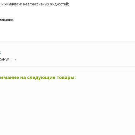
 и химически неагрессивных жидкостей;
рования;
:
→
55/PWT
нимание на следующие товары: