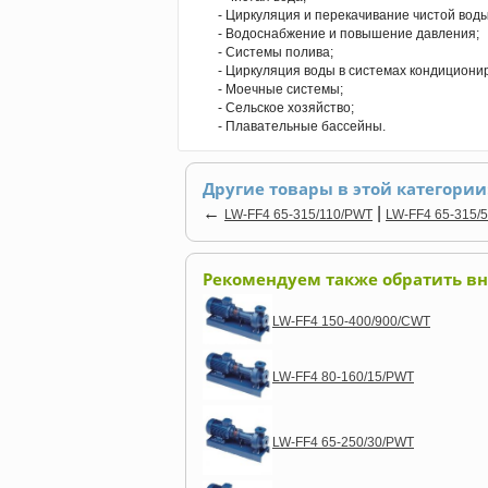
- Циркуляция и перекачивание чистой воды
- Водоснабжение и повышение давления;
- Системы полива;
- Циркуляция воды в системах кондициони
- Моечные системы;
- Сельское хозяйство;
- Плавательные бассейны.
Другие товары в этой категории
←
|
LW-FF4 65-315/110/PWT
LW-FF4 65-315/
Рекомендуем также обратить в
LW-FF4 150-400/900/CWT
LW-FF4 80-160/15/PWT
LW-FF4 65-250/30/PWT