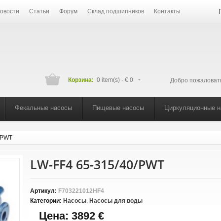
овости
Статьи
Форум
Склад подшипников
Контакты
Корзина:
0 item(s) -
€ 0
Добро пожаловат
Фекальные насосы
Пищевые насосы
Циркуляционные 
/PWT
LW-FF4 65-315/40/PWT
Артикул:
F703221012HF4
Категории:
Насосы
,
Насосы для воды
Цена:
3892 €