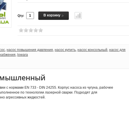
В корзину
Qty:
сос
,
насос повышения давления
,
насос купить
,
насос консольный
,
насос для
снабжения
,
lowara
ромышленный
и с нормами EN 733 - DIN 24255. Корпус насоса из чугуна, рабочее
выполненное по технологии лазерной сварки. Подходят для
нно агрессивных жидкостей.