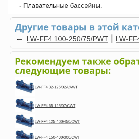
- Плавательные бассейны.
Другие товары в этой кат
←
|
LW-FF4 100-250/75/PWT
LW-FF
Рекомендуем также обра
следующие товары:
LW-FF4 32-125/02A/AWT
LW-FF4 65-125/07/CWT
LW-FF4 125-400/450/CWT
LW-FF4 150-400/300/CWT