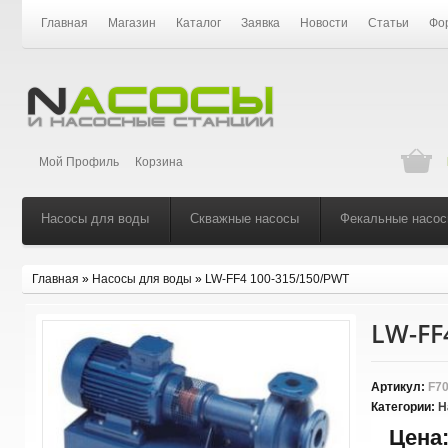
Главная
Магазин
Каталог
Заявка
Новости
Статьи
Фо
Мой Профиль
Корзина
Насосы для воды
Скважные насосы
Фекальные насо
Главная
»
Насосы для воды
»
LW-FF4 100-315/150/PWT
LW-FF
Артикул:
F70
Категории:
Н
Цена