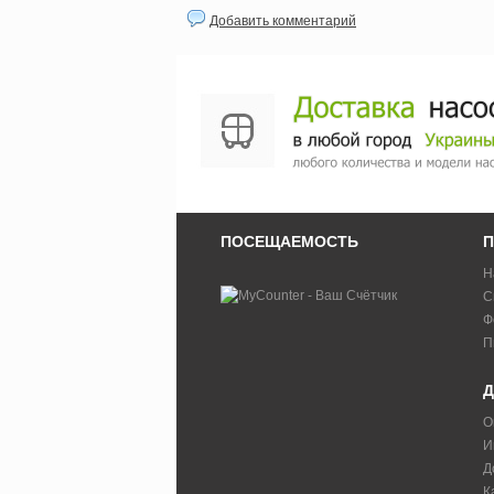
Добавить комментарий
ПОСЕЩАЕМОСТЬ
П
Н
С
Ф
П
Д
О
И
Д
К