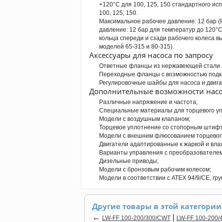
+120°C для 100, 125, 150 стандартного исп
100, 125, 150.
Максимальное рабочее давление: 12 бар (P
давление: 12 бар для температур до 120°C
кольца спереди и сзади рабочего колеса 
моделей 65-315 и 80-315).
Аксессуары для насоса по запросу
Ответные фланцы из нержавеющей стали A
Переходные фланцы с возможностью подк
Регулировочные шайбы для насоса и двига
Дополнительные возможности насо
Различные напряжение и частота;
Специальные материалы для торцевого уп
Модели с воздушным клапаном;
Торцевое уплотнение со стопорным штиф
Модели с внешним флюсованием торцевог
Двигатели адаптированные к жаркой и вл
Варианты управления с преобразователем
Дизельные приводы;
Модели с бронзовым рабочим колесом;
Модели в соответствии с ATEX 94/9/CE, гру
Другие товары в этой категории
←
|
LW-FF 100-200/300/CWT
LW-FF 100-200/