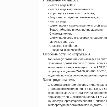
Применения насоса
- Чистая вода в ЖКХ;
- Чистая вода в промышленности;
- Ирригация в сельском хозяйстве;
- Водоканалы, муниципальные нужды;
- Чистая вода;
- Циркуляция и перекачивание чистой воды
- Водоснабжение и повышение давления;
- Системы полива;
- Циркуляция воды в системах кондициони
- Моечные системы;
- Сельское хозяйство;
- Плавательные бассейны.
Особенности конструкции
Торцевое уплотнение смазывается за счет
Вращение против часовой стрелки, если с
выполнено из нержавеющей стали AISI 316L
чугуна для моделей 65-160, 65-200, 65-250,
моделей, по умолчанию оснащенных чугун
Электродвигатель
С короткозамкнутым ротором типа «беличь
стандартном исполнении: 4-х полюсные дв
мощностью до 22 кВт (включительно) прои
производители. Электродвигатели PLМ име
му классу энергоэффективности. Сливное 
Температура перекачиваемой жидкости: - 20