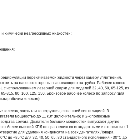
 и химически неагрессивных жидкостей;
рования;
 рециркуляции перекачиваемой жидкости через камеру уплотнения.
мотреть на насос со стороны всасывающего патрубка. Рабочее колесо:
 с использованием лазерной сварки для моделей 32, 40, 50, 65-125, из
 65-315, 80, 100, 125, 150. Бронзовое рабочее колесо по запросу (для
ным рабочим колесом).
е колесо», закрытая конструкция, с внешней вентиляцией. В
игатели мощностью до 11 кВт (включительно) и 2-х полюсные
зводства Lowara. Двигатели больших мощностей выпускают другие
ют более высокий КПД по сравнению со стандартными и относятся к 1-
отверстие для удаления конденсата на всех двигателях Ловара.
°C до +85°C для 32, 40, 50, 65, 80 стандартного исполнения - 30°C до