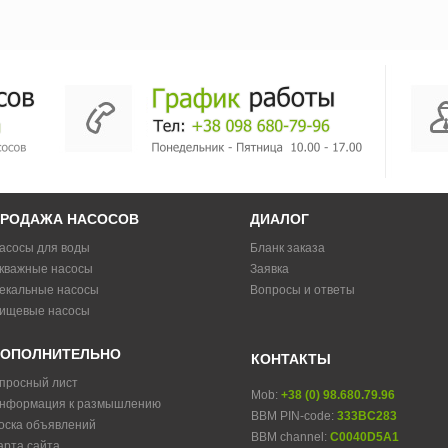
РОДАЖА НАСОСОВ
ДИАЛОГ
асосы для воды
Бланк заказа
кважные насосы
Заявка
екальные насосы
Вопросы и ответы
ищевые насосы
ОПОЛНИТЕЛЬНО
КОНТАКТЫ
просный лист
Mob:
+38 (0) 98.680.79.96
нформация к размышлению
BBM PIN-code:
333BC283
оска объявлений
BBM channel:
C0040D5A1
арта сайта