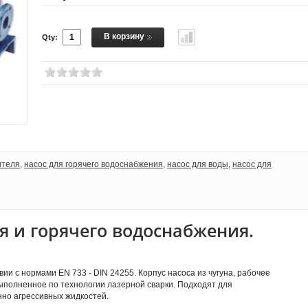
В корзину
Qty:
ителя
,
насос для горячего водоснабжения
,
насос для воды
,
насос для
я и горячего водоснабжения.
и с нормами EN 733 - DIN 24255. Корпус насоса из чугуна, рабочее
выполненное по технологии лазерной сварки. Подходят для
нно агрессивных жидкостей.