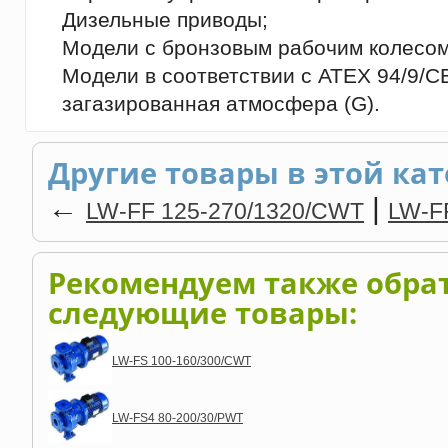
Дизельные приводы;
Модели с бронзовым рабочим колесом
Модели в соответствии с ATEX 94/9/CE,
загазированная атмосфера (G).
Другие товары в этой кат
←
|
LW-FF 125-270/1320/CWT
LW-F
Рекомендуем также обра
следующие товары:
LW-FS 100-160/300/CWT
LW-FS4 80-200/30/PWT