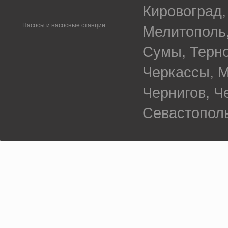
Кировоград,
Насосы и насосные станции
Мелитополь,
Сумы, Терно
Черкассы, М
Чернигов, 
Севастополь