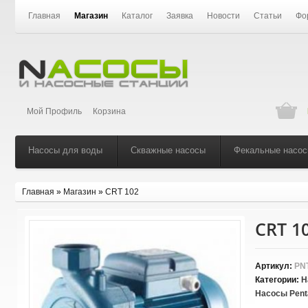
Главная
Магазин
Каталог
Заявка
Новости
Статьи
Фо
Мой Профиль
Корзина
Насосы для воды
Скважные насосы
Фекальные насо
Главная
»
Магазин
»
CRT 102
CRT 1
Артикул:
PNT
Категории:
Н
Насосы Pent