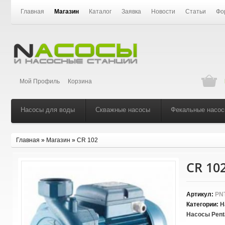
Главная
Магазин
Каталог
Заявка
Новости
Статьи
Фо
Мой Профиль
Корзина
Насосы для воды
Скважные насосы
Фекальные насо
Главная
»
Магазин
»
CR 102
CR 10
Артикул:
PNT
Категории:
Н
Насосы Pent