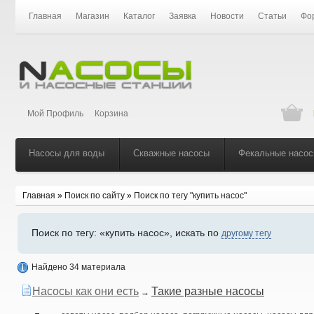
Главная
Магазин
Каталог
Заявка
Новости
Статьи
Фо
Мой Профиль
Корзина
Насосы для воды
Скважные насосы
Фекальные насо
Главная
»
Поиск по сайту
»
Поиск по тегу "купить насос"
Поиск по тегу:
«купить насос», искать по
другому тегу
Найдено 34 материала
Насосы как они есть
Такие разные насосы
→