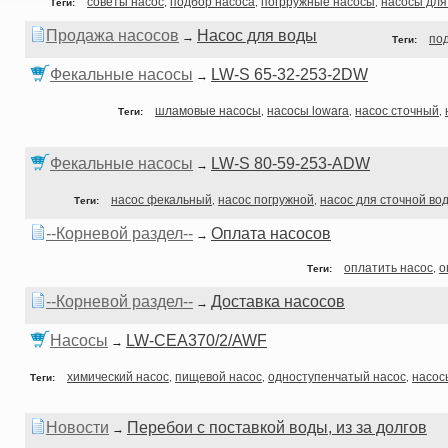
советы насос
подбор насоса
погрружные насосы
насосы для
Теги:
,
,
,
Продажа насосов
Насос для воды
→
по
Теги:
Фекальные насосы
LW-S 65-32-253-2DW
→
шламовые насосы
насосы lowara
насос сточный
Теги:
,
,
,
Фекальные насосы
LW-S 80-59-253-ADW
→
насос фекальный
насос погружной
насос для сточной во
Теги:
,
,
--Корневой раздел--
Оплата насосов
→
оплатить насос
о
Теги:
,
--Корневой раздел--
Доставка насосов
→
Насосы
LW-CEA370/2/AWF
→
химический насос
пищевой насос
одноступенчатый насос
насос
Теги:
,
,
,
Новости
Перебои с поставкой воды, из за долгов
→