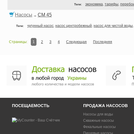
экономика
тарифы
перебои
Теги:
,
,
Насосы
CM 45
→
чугунный насос
насос центробежный
насос для чистой воды
Теги:
,
,
Страницы:
1
2
3
4
Следующая
Последняя
ПОСЕЩАЕМОСТЬ
ПРОДАЖА НАСОСОВ
Насосы для воды
Скважные насосы
Фекальные насосы
Пищевые насосы