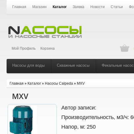
Главная
Магазин
Каталог
Заявка
Новости
Статьи
Фо
Мой Профиль
Корзина
Насосы для воды
Скважные насосы
Фекальные насо
Главная
»
Каталог
»
Насосы Calpeda
»
MXV
MXV
Автор записи:
Производительность, м3/ч:
6
Напор, м:
250