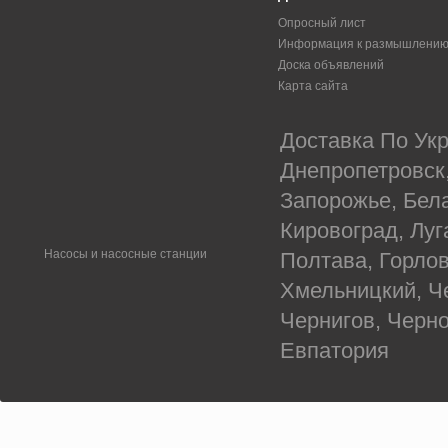
Опросный лист
Информация к размышлени
Доска объявлений
Карта сайта
Доставка По Укр
Днепропетровск
Запорожье, Бел
Кировоград, Луг
Насосы и насосные станции
Полтава, Горлов
Хмельницкий, Ч
Чернигов, Черн
Евпатория