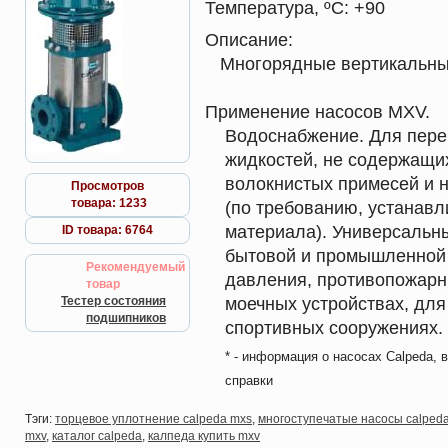
Температура, ºС:
+90
Описание:
Многорядные вертикальные
Применение насосов MXV.
Водоснабжение. Для пере
жидкостей, не содержащи
волокнистых примесей и 
Просмотров
товара: 1233
(по требованию, устанавл
материала). Универсальн
ID товара: 6764
бытовой и промышленной 
Рекомендуемый
давления, противопожарн
товар
Тестер состояния
моечных устройствах, для 
подшипников
спортивных сооружениях.
* - информация о насосах Calpeda, 
справки
Тэги:
торцевое уплотнение calpeda mxs
,
многоступечатые насосы calped
mxv
,
каталог calpeda
,
калпеда купить mxv