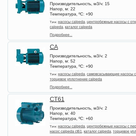
Производительность, м3/ч
: 15
Напор, м
: 22
Температура, ºС
: +90
насосы calpeda
центробежные насосы с отк
Тэги:
,
calpeda
каталог calpeda
,
Подробнее...
CA
Производительность, м3/ч
: 2
Напор, м
: 52
Температура, ºС
: +90
насосы calpeda
самовсасывающие насосы c
Тэги:
,
торцевое уплотнение calpeda
Подробнее...
CT61
Производительность, м3/ч
: 2
Напор, м
: 40
Температура, ºС
: +60
насосы calpeda
центробежные насосы с пе
Тэги:
,
насос calpeda ct61
каталог calpeda
торцевое уп
,
,