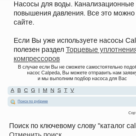
Насосы для воды. Канализационные
повышения давления. Все это можно 
сайте.
Если Вы уже используете насосы Cal
полезен раздел
Торцевые уплотнения
компрессоров
В случае если Вы не сможете самостоятельно подо
насос Calpeda, Вы можете отправить нам заявк
и мы выполним подбор насоса для Вас
A
B
C
G
I
M
N
S
T
V
Поиск по рубрике
Сор
Поиск по ключевому слову
"каталог ca
Отменить поиск