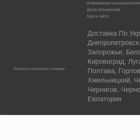
Информация к размышлени
Доска объявлений
Карта сайта
Доставка По Укр
Днепропетровск
Запорожье, Бел
Кировоград, Луг
Насосы и насосные станции
Полтава, Горлов
Хмельницкий, Ч
Чернигов, Черн
Евпатория