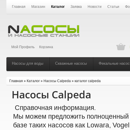
Главная
Магазин
Каталог
Заявка
Новости
Статьи
Фо
Мой Профиль
Корзина
Насосы для воды
Скважные насосы
Фекальные насо
Главная
»
Каталог
»
Насосы Calpeda
»
каталог calpeda
Насосы Calpeda
Справочная информация.
Мы можем предложить полноценный 
базе таких насосов как
Lowara, Vogel,