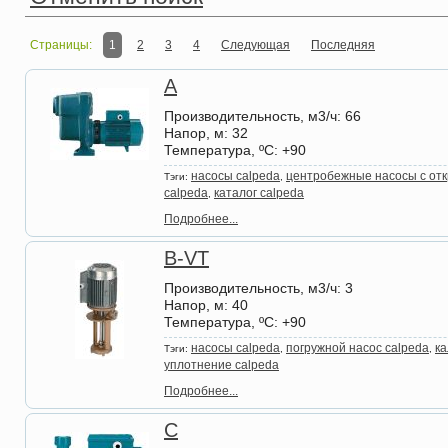
Страницы:
1
2
3
4
Следующая
Последняя
A
Производительность, м3/ч
: 66
Напор, м
: 32
Температура, ºС
: +90
насосы calpeda
центробежные насосы с отк
Тэги:
,
calpeda
каталог calpeda
,
Подробнее...
B-VT
Производительность, м3/ч
: 3
Напор, м
: 40
Температура, ºС
: +90
насосы calpeda
погружной насос calpeda
ка
Тэги:
,
,
уплотнение calpeda
Подробнее...
C