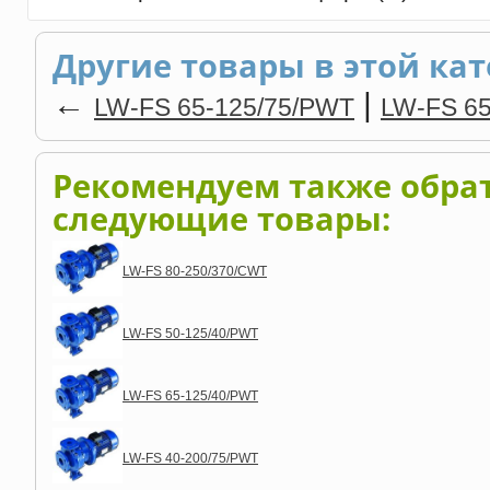
Другие товары в этой кат
←
|
LW-FS 65-125/75/PWT
LW-FS 65
Рекомендуем также обра
следующие товары:
LW-FS 80-250/370/CWT
LW-FS 50-125/40/PWT
LW-FS 65-125/40/PWT
LW-FS 40-200/75/PWT