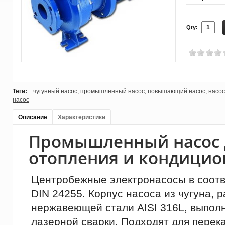
Qty:
Теги:
чугунный насос
,
промышленный насос
,
повышающий насос
,
насос
насос
Описание
Характеристики
Промышленный насос 
отопления и кондици
Центробежные электронасосы в соотв
DIN 24255. Корпус насоса из чугуна, 
нержавеющей стали AISI 316L, выпол
лазерной сварки. Подходят для перек