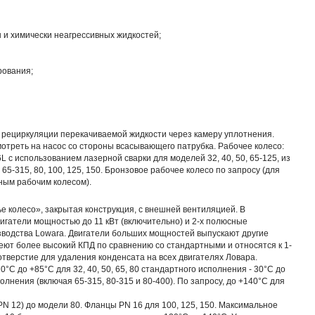
 и химически неагрессивных жидкостей;
рования;
 рециркуляции перекачиваемой жидкости через камеру уплотнения.
мотреть на насос со стороны всасывающего патрубка. Рабочее колесо:
 с использованием лазерной сварки для моделей 32, 40, 50, 65-125, из
 65-315, 80, 100, 125, 150. Бронзовое рабочее колесо по запросу (для
ным рабочим колесом).
е колесо», закрытая конструкция, с внешней вентиляцией. В
игатели мощностью до 11 кВт (включительно) и 2-х полюсные
зводства Lowara. Двигатели больших мощностей выпускают другие
ют более высокий КПД по сравнению со стандартными и относятся к 1-
отверстие для удаления конденсата на всех двигателях Ловара.
°C до +85°C для 32, 40, 50, 65, 80 стандартного исполнения - 30°C до
олнения (включая 65-315, 80-315 и 80-400). По запросу, до +140°C для
N 12) до модели 80. Фланцы PN 16 для 100, 125, 150. Максимальное