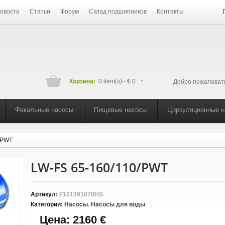
овости
Статьи
Форум
Склад подшипников
Контакты
Корзина:
0 item(s) -
€ 0
Добро пожаловат
Фекальные насосы
Пищевые насосы
Циркуляционные 
/PWT
LW-FS 65-160/110/PWT
Артикул:
F101391070HS
Категории:
Насосы
,
Насосы для воды
Цена:
2160 €