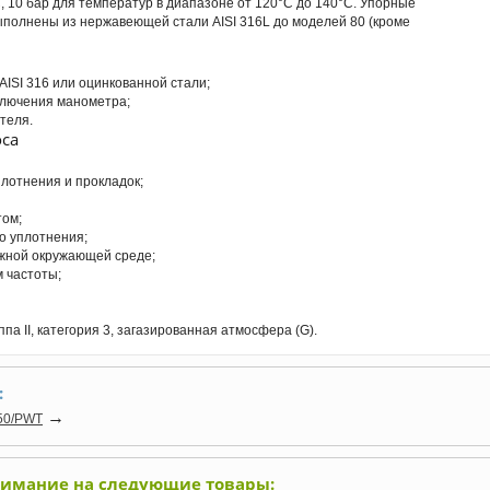
, 10 бар для температур в диапазоне от 120°C до 140°C. Упорные
выполнены из нержавеющей стали AISI 316L до моделей 80 (кроме
ISI 316 или оцинкованной стали;
лючения манометра;
теля.
са
лотнения и прокладок;
том;
о уплотнения;
ажной окружающей среде;
 частоты;
ппа II, категория 3, загазированная атмосфера (G).
:
→
50/PWT
нимание на следующие товары: