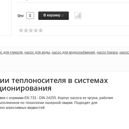
В корзину
Qty:
с для гликоля
,
насос для воды
,
насос для водоснабжения
,
насос lowara
,
насос
ии теплоносителя в системах
иционирования
и с нормами EN 733 - DIN 24255. Корпус насоса из чугуна, рабочее
выполненное по технологии лазерной сварки. Подходят для
нно агрессивных жидкостей.