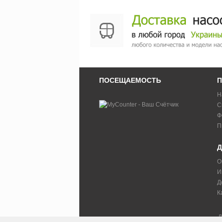
ПОСЕЩАЕМОСТЬ
П
Н
С
Ф
П
Д
О
И
Д
К
Д