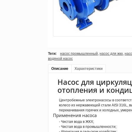
Теги:
насос промышленный
,
насос для жкх
,
насо
водяной насос
Описание
Характеристики
Насос для циркуляц
отопления и конд
Центробежные электронасосы в соответстви
колесо из нержавеющей стали AISI 316L, 
перекачивания горячих и холодных, умере
Применения насоса
- Чистая вода в ЖКХ;
- Чистая вода в промышленности;
- Ирригация в сельском хозяйстве;