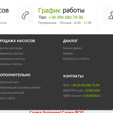
РОДАЖА НАСОСОВ
ДИАЛОГ
асосы для воды
Бланк заказа
кважные насосы
Заявка
екальные насосы
Вопросы и ответы
ищевые насосы
ОПОЛНИТЕЛЬНО
КОНТАКТЫ
просный лист
Mob:
+38 (0) 98.680.79.96
нформация к размышлению
BBM PIN-code:
333BC283
оска объявлений
BBM channel:
C0040D5A1
арта сайта
оставка По Украине: Киев, Одесса, Харьков, Винница, Луцк, Днепропетровск, 
Слава Украине! Слава ВСУ!