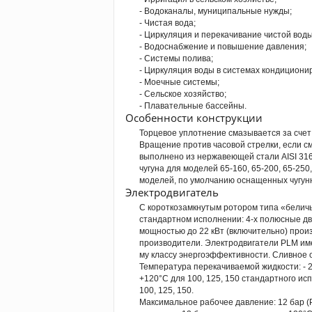
- Водоканалы, муниципальные нужды;
- Чистая вода;
- Циркуляция и перекачивание чистой воды
- Водоснабжение и повышение давления;
- Системы полива;
- Циркуляция воды в системах кондициони
- Моечные системы;
- Сельское хозяйство;
- Плавательные бассейны.
Особенности конструкции
Торцевое уплотнение смазывается за счет
Вращение против часовой стрелки, если с
выполнено из нержавеющей стали AISI 316L
чугуна для моделей 65-160, 65-200, 65-250,
моделей, по умолчанию оснащенных чугун
Электродвигатель
С короткозамкнутым ротором типа «беличь
стандартном исполнении: 4-х полюсные дв
мощностью до 22 кВт (включительно) прои
производители. Электродвигатели PLМ име
му классу энергоэффективности. Сливное 
Температура перекачиваемой жидкости: - 20
+120°C для 100, 125, 150 стандартного исп
100, 125, 150.
Максимальное рабочее давление: 12 бар (P