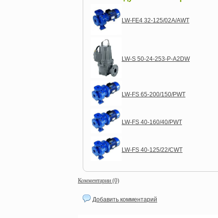
LW-FЕ4 32-125/02A/AWT
LW-S 50-24-253-P-A2DW
LW-FS 65-200/150/PWT
LW-FS 40-160/40/PWT
LW-FS 40-125/22/CWT
Комментарии (0)
Добавить комментарий