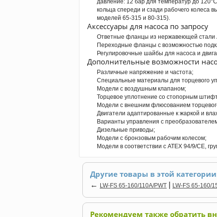
давление: 12 бар для температур до 120°C
кольца спереди и сзади рабочего колеса 
моделей 65-315 и 80-315).
Аксессуары для насоса по запросу
Ответные фланцы из нержавеющей стали A
Переходные фланцы с возможностью подк
Регулировочные шайбы для насоса и двига
Дополнительные возможности насо
Различные напряжение и частота;
Специальные материалы для торцевого уп
Модели с воздушным клапаном;
Торцевое уплотнение со стопорным штиф
Модели с внешним флюсованием торцевог
Двигатели адаптированные к жаркой и вл
Варианты управления с преобразователем
Дизельные приводы;
Модели с бронзовым рабочим колесом;
Модели в соответствии с ATEX 94/9/CE, гру
Другие товары в этой категории
←
|
LW-FS 65-160/110A/PWT
LW-FS 65-160/1
Рекомендуем также обратить в