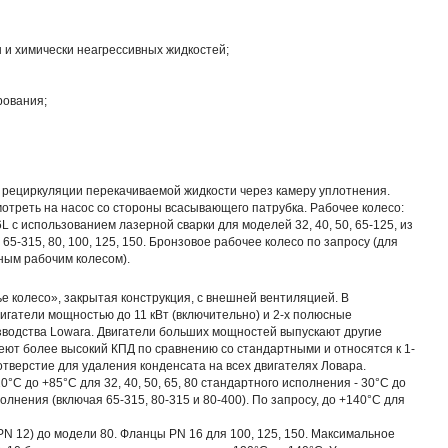
 и химически неагрессивных жидкостей;
рования;
 рециркуляции перекачиваемой жидкости через камеру уплотнения.
мотреть на насос со стороны всасывающего патрубка. Рабочее колесо:
 с использованием лазерной сварки для моделей 32, 40, 50, 65-125, из
 65-315, 80, 100, 125, 150. Бронзовое рабочее колесо по запросу (для
ным рабочим колесом).
е колесо», закрытая конструкция, с внешней вентиляцией. В
игатели мощностью до 11 кВт (включительно) и 2-х полюсные
зводства Lowara. Двигатели больших мощностей выпускают другие
ют более высокий КПД по сравнению со стандартными и относятся к 1-
отверстие для удаления конденсата на всех двигателях Ловара.
°C до +85°C для 32, 40, 50, 65, 80 стандартного исполнения - 30°C до
олнения (включая 65-315, 80-315 и 80-400). По запросу, до +140°C для
N 12) до модели 80. Фланцы PN 16 для 100, 125, 150. Максимальное