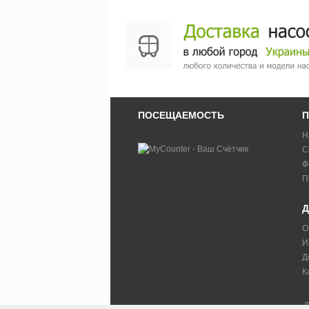
ПОСЕЩАЕМОСТЬ
П
Н
С
Ф
П
Д
О
И
Д
К
Д