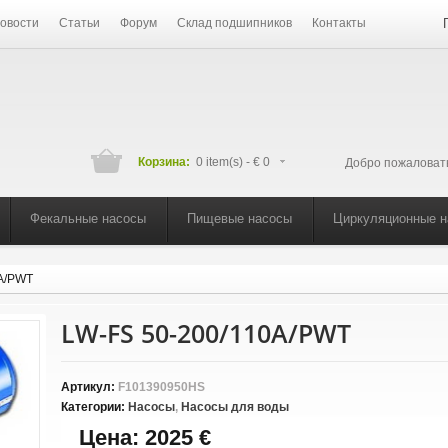
овости
Статьи
Форум
Склад подшипников
Контакты
Корзина:
0 item(s) -
€ 0
Добро пожаловат
Фекальные насосы
Пищевые насосы
Циркуляционные 
0A/PWT
LW-FS 50-200/110A/PWT
Артикул:
F101390950HS
Категории:
Насосы
,
Насосы для воды
Цена:
2025 €