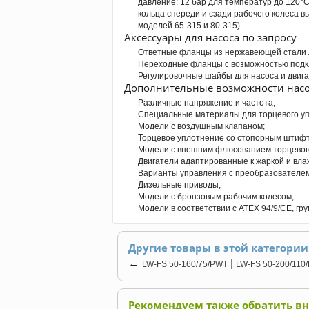
давление: 12 бар для температур до 120°C
кольца спереди и сзади рабочего колеса 
моделей 65-315 и 80-315).
Аксессуары для насоса по запросу
Ответные фланцы из нержавеющей стали A
Переходные фланцы с возможностью подк
Регулировочные шайбы для насоса и двига
Дополнительные возможности насо
Различные напряжение и частота;
Специальные материалы для торцевого уп
Модели с воздушным клапаном;
Торцевое уплотнение со стопорным штиф
Модели с внешним флюсованием торцевог
Двигатели адаптированные к жаркой и вл
Варианты управления с преобразователем
Дизельные приводы;
Модели с бронзовым рабочим колесом;
Модели в соответствии с ATEX 94/9/CE, гру
Другие товары в этой категории
←
|
LW-FS 50-160/75/PWT
LW-FS 50-200/110
Рекомендуем также обратить в