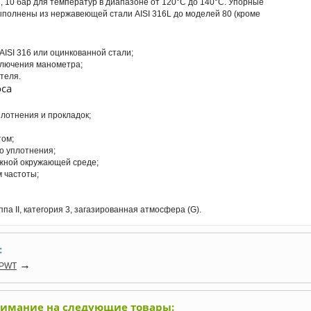
, 10 бар для температур в диапазоне от 120°C до 140°C. Упорные
выполнены из нержавеющей стали AISI 316L до моделей 80 (кроме
ISI 316 или оцинкованной стали;
лючения манометра;
теля.
са
лотнения и прокладок;
том;
о уплотнения;
ажной окружающей среде;
 частоты;
ппа II, категория 3, загазированная атмосфера (G).
:
→
/PWT
нимание на следующие товары: