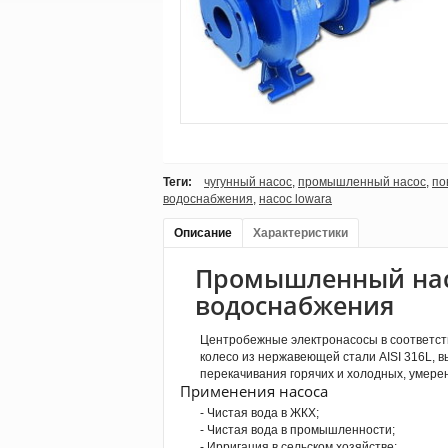
Теги:
чугунный насос
,
промышленный насос
,
по
водоснабжения
,
насос lowara
Описание
Характеристики
Промышленный насо
водоснабжения
Центробежные электронасосы в соответстви
колесо из нержавеющей стали AISI 316L, 
перекачивания горячих и холодных, умере
Применения насоса
- Чистая вода в ЖКХ;
- Чистая вода в промышленности;
- Ирригация в сельском хозяйстве;