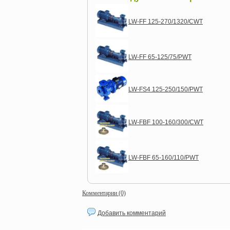
LW-FF 125-270/1320/CWT
LW-FF 65-125/75/PWT
LW-FS4 125-250/150/PWT
LW-FBF 100-160/300/CWT
LW-FBF 65-160/110/PWT
Комментарии (0)
Добавить комментарий