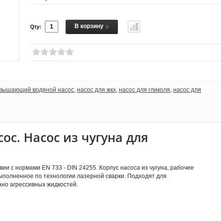
В корзину
Qty:
вышающий водяной насос
,
насос для жкх
,
насос для гликоля
,
насос для
с. Насос из чугуна для
и с нормами EN 733 - DIN 24255. Корпус насоса из чугуна, рабочее
выполненное по технологии лазерной сварки. Подходят для
нно агрессивных жидкостей.