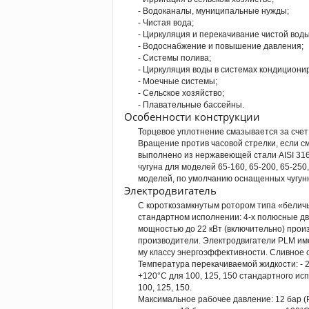
- Водоканалы, муниципальные нужды;
- Чистая вода;
- Циркуляция и перекачивание чистой воды
- Водоснабжение и повышение давления;
- Системы полива;
- Циркуляция воды в системах кондициони
- Моечные системы;
- Сельское хозяйство;
- Плавательные бассейны.
Особенности конструкции
Торцевое уплотнение смазывается за счет
Вращение против часовой стрелки, если с
выполнено из нержавеющей стали AISI 316L
чугуна для моделей 65-160, 65-200, 65-250,
моделей, по умолчанию оснащенных чугун
Электродвигатель
С короткозамкнутым ротором типа «беличь
стандартном исполнении: 4-х полюсные дв
мощностью до 22 кВт (включительно) прои
производители. Электродвигатели PLМ име
му классу энергоэффективности. Сливное 
Температура перекачиваемой жидкости: - 20
+120°C для 100, 125, 150 стандартного исп
100, 125, 150.
Максимальное рабочее давление: 12 бар (P