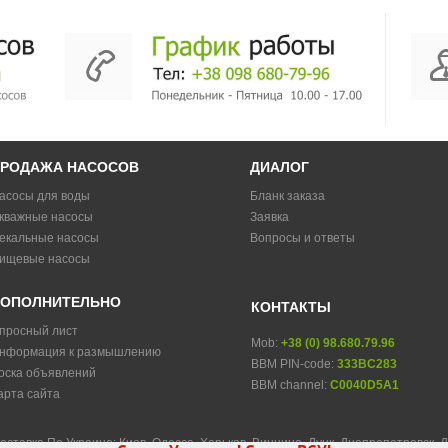
РОДАЖА НАСОСОВ
ДИАЛОГ
асосы для воды
Бланк заказа
кважные насосы
Заявка
екальные насосы
Вопросы и ответы
ищевые насосы
ОПОЛНИТЕЛЬНО
КОНТАКТЫ
просный лист
Mob:
+38 (0) 98.680.79.96
нформация к размышлению
BBM PIN-code:
333BC283
оска объявлений
BBM channel:
C0040D5A1
арта сайта
оставка По Украине: Киев, Одесса, Харьков, Винница, Луцк, Днепропетровск, 