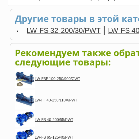
Другие товары в этой кат
←
|
LW-FS 32-200/30/PWT
LW-FS 4
Рекомендуем также обра
следующие товары:
LW-FBF 100-250/900/CWT
LW-FF 40-250/110A/PWT
LW-FS 40-200/55/PWT
LW-FS 65-125/40/PWT