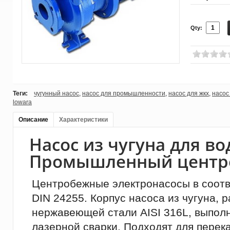
Qty:
Теги:
чугунный насос
,
насос для промышленности
,
насос для жкх
,
насос
lowara
Описание
Характеристики
Насос из чугуна для в
Промышленный центр
Центробежные электронасосы в соотв
DIN 24255. Корпус насоса из чугуна, 
нержавеющей стали AISI 316L, выпол
лазерной сварки. Подходят для перек