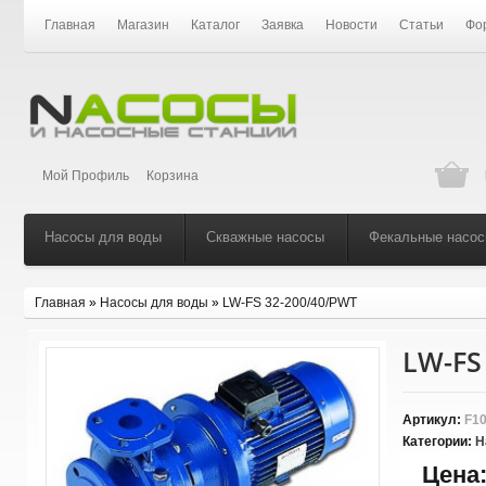
Главная
Магазин
Каталог
Заявка
Новости
Статьи
Фо
Мой Профиль
Корзина
Насосы для воды
Скважные насосы
Фекальные насо
Главная
»
Насосы для воды
»
LW-FS 32-200/40/PWT
LW-FS
Артикул:
F10
Категории:
Н
Цена