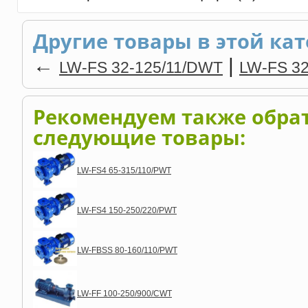
Другие товары в этой кат
←
|
LW-FS 32-125/11/DWT
LW-FS 3
Рекомендуем также обра
следующие товары:
LW-FS4 65-315/110/PWT
LW-FS4 150-250/220/PWT
LW-FBSS 80-160/110/PWT
LW-FF 100-250/900/CWT