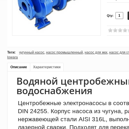
Qty:
Теги:
чугунный насос
,
насос промышленный
,
насос для жкх
,
насос для г
lowara
Описание
Характеристики
Водяной центробежный
водоснабжения
Центробежные электронасосы в соотв
DIN 24255. Корпус насоса из чугуна, 
нержавеющей стали AISI 316L, выпол
лазерной сварки. Подходят для перек