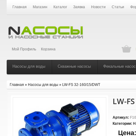
Главная
Магазин
Каталог
Заявка
Новости
Статьи
Фо
Мой Профиль
Корзина
Насосы для воды
Скважные насосы
Фекальные насо
Главная
»
Насосы для воды
»
LW-FS 32-160/15/DWT
LW-FS
Артикул:
F10
Категории:
Н
Цена