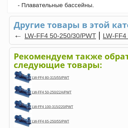
- Плавательные бассейны.
Другие товары в этой кат
←
|
LW-FF4 50-250/30/PWT
LW-FF4
Рекомендуем также обра
следующие товары:
LW-FF4 80-315/55/PWT
LW-FF4 50-250/22A/PWT
LW-FF4 100-315/220/PWT
LW-FF4 65-250/55/PWT