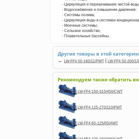
- Циркуляция и перекачивание чистой воды
- Водоснабжение и повышение давления;
- Системы полива;
- Циркуляция воды в системах кондициони
- Моечные системы;
- Сельское хозяйство;
- Плавательные бассейны.
Другие товары в этой категории
←
|
LW-FF4 50-160/11/PWT
LW-FF4 50-200/1
Рекомендуем также обратить в
LW-FF4 150-315/450/CWT
LW-FF4 125-270/110/PWT
LW-FF4 65-125/05/AWT