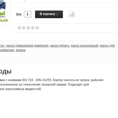
В корзину
Qty:
сос
,
насос повышения давления
,
насос купить
,
насос консольный
,
насос для
снабжения
,
lowara
воды
и с нормами EN 733 - DIN 24255. Корпус насоса из чугуна, рабочее
выполненное по технологии лазерной сварки. Подходят для
нно агрессивных жидкостей.