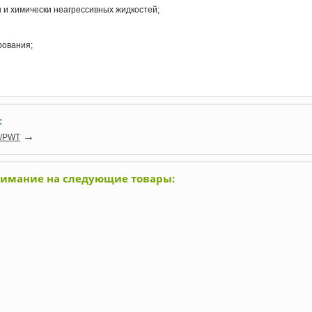
 и химически неагрессивных жидкостей;
рования;
:
→
5/PWT
нимание на следующие товары: