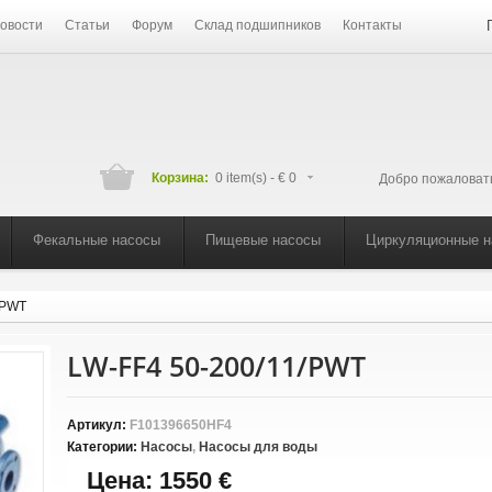
овости
Статьи
Форум
Склад подшипников
Контакты
Корзина:
0 item(s) -
€ 0
Добро пожаловат
Фекальные насосы
Пищевые насосы
Циркуляционные 
/PWT
LW-FF4 50-200/11/PWT
Артикул:
F101396650HF4
Категории:
Насосы
,
Насосы для воды
Цена:
1550 €