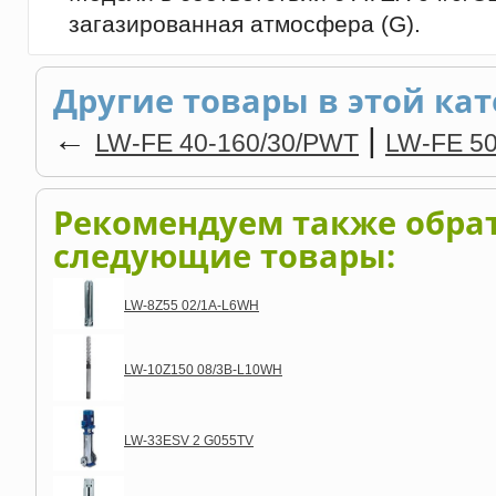
загазированная атмосфера (G).
Другие товары в этой кат
←
|
LW-FE 40-160/30/PWT
LW-FE 5
Рекомендуем также обра
следующие товары:
LW-8Z55 02/1A-L6WH
LW-10Z150 08/3B-L10WH
LW-33ESV 2 G055TV