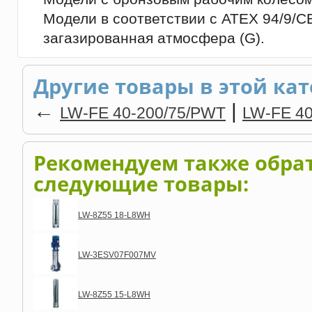
Модели в соответствии с ATEX 94/9/CE,
загазированная атмосфера (G).
Другие товары в этой кат
←
|
LW-FE 40-200/75/PWT
LW-FE 40
Рекомендуем также обра
следующие товары:
LW-8Z55 18-L8WH
LW-3ESV07F007MV
LW-8Z55 15-L8WH