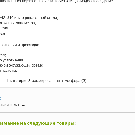
выполнены из нержавеющей стали AISI 316L до моделей 80 (кроме
ISI 316 или оцинкованной стали;
лючения манометра;
теля.
са
лотнения и прокладок;
том;
о уплотнения;
ажной окружающей среде;
 частоты;
ппа II, категория 3, загазированная атмосфера (G).
:
→
50/370/CWT
нимание на следующие товары: