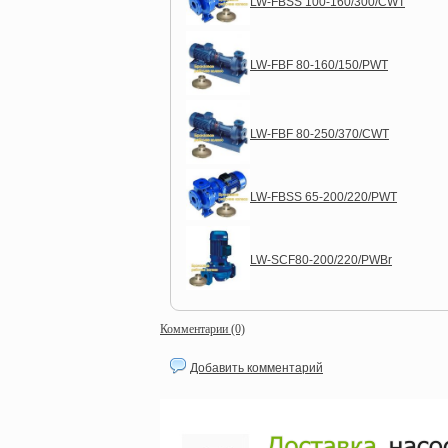
LW-FBSS 100-160/300/CWT
LW-FBF 80-160/150/PWT
LW-FBF 80-250/370/CWT
LW-FBSS 65-200/220/PWT
LW-SCF80-200/220/PWBr
Комментарии (0)
Добавить комментарий