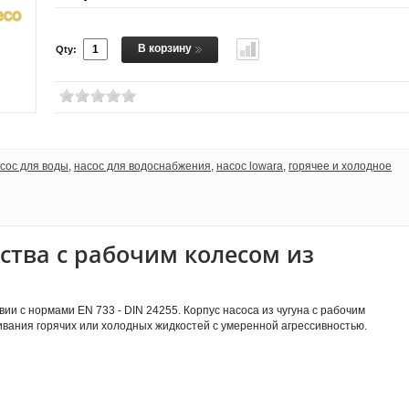
В корзину
Qty:
сос для воды
,
насос для водоснабжения
,
насос lowara
,
горячее и холодное
ства с рабочим колесом из
и с нормами EN 733 - DIN 24255. Корпус насоса из чугуна с рабочим
ивания горячих или холодных жидкостей с умеренной агрессивностью.