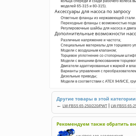
кольца спереди и сзади рабочего колеса 
моделей 65-315 и 80-315).
Аксессуары для насоса по запросу
Ответные фланцы из нержавеющей стали A
Переходные фланцы с возможностью подк
Регулировочные шайбы для насоса и двига
Дополнительные возможности насо
Различные напряжение и частота;
Специальные материалы для торцевого уп
Модели с воздушным клапаном;
Торцевое уплотнение со стопорным штиф
Модели с внешним флюсованием торцевог
Двигатели адаптированные к жаркой и вл
Варианты управления с преобразователем
Дизельные приводы;
Модели в соответствии с ATEX 94/9/CE, гру
Другие товары в этой категории
←
|
LW-FBSS 65-250/220/PWT
LW-FBSS 65-2
Рекомендуем также обратить в