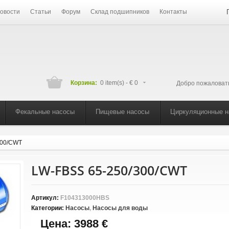
овости
Статьи
Форум
Склад подшипников
Контакты
Корзина:
0 item(s) -
€ 0
Добро пожаловат
Фекальные насосы
Пищевые насосы
Циркуляционные 
300/CWT
LW-FBSS 65-250/300/CWT
Артикул:
F104313000HBS
Категории:
Насосы
,
Насосы для воды
Цена:
3988 €