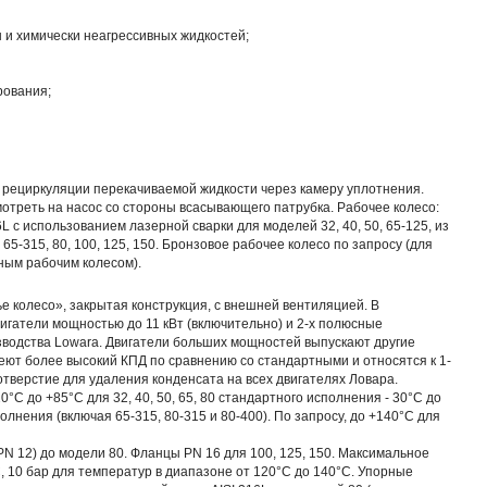
 и химически неагрессивных жидкостей;
рования;
 рециркуляции перекачиваемой жидкости через камеру уплотнения.
мотреть на насос со стороны всасывающего патрубка. Рабочее колесо:
 с использованием лазерной сварки для моделей 32, 40, 50, 65-125, из
 65-315, 80, 100, 125, 150. Бронзовое рабочее колесо по запросу (для
ным рабочим колесом).
е колесо», закрытая конструкция, с внешней вентиляцией. В
игатели мощностью до 11 кВт (включительно) и 2-х полюсные
зводства Lowara. Двигатели больших мощностей выпускают другие
ют более высокий КПД по сравнению со стандартными и относятся к 1-
отверстие для удаления конденсата на всех двигателях Ловара.
°C до +85°C для 32, 40, 50, 65, 80 стандартного исполнения - 30°C до
олнения (включая 65-315, 80-315 и 80-400). По запросу, до +140°C для
N 12) до модели 80. Фланцы PN 16 для 100, 125, 150. Максимальное
, 10 бар для температур в диапазоне от 120°C до 140°C. Упорные