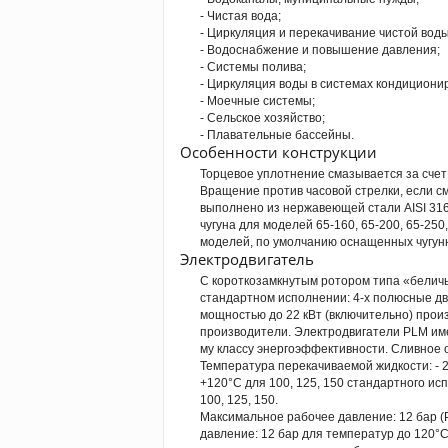
- Чистая вода;
- Циркуляция и перекачивание чистой воды
- Водоснабжение и повышение давления;
- Системы полива;
- Циркуляция воды в системах кондициони
- Моечные системы;
- Сельское хозяйство;
- Плавательные бассейны.
Особенности конструкции
Торцевое уплотнение смазывается за счет
Вращение против часовой стрелки, если с
выполнено из нержавеющей стали AISI 316L
чугуна для моделей 65-160, 65-200, 65-250,
моделей, по умолчанию оснащенных чугун
Электродвигатель
С короткозамкнутым ротором типа «беличь
стандартном исполнении: 4-х полюсные дв
мощностью до 22 кВт (включительно) прои
производители. Электродвигатели PLМ име
му классу энергоэффективности. Сливное 
Температура перекачиваемой жидкости: - 20
+120°C для 100, 125, 150 стандартного исп
100, 125, 150.
Максимальное рабочее давление: 12 бар (P
давление: 12 бар для температур до 120°C