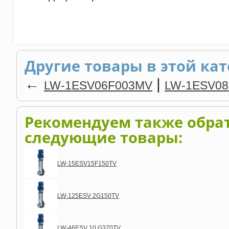
Другие товары в этой кат
←
|
LW-1ESV06F003MV
LW-1ESV0
Рекомендуем также обра
следующие товары:
LW-15ESV15F150TV
LW-125ESV 2G150TV
LW-46ESV 10 G370TV