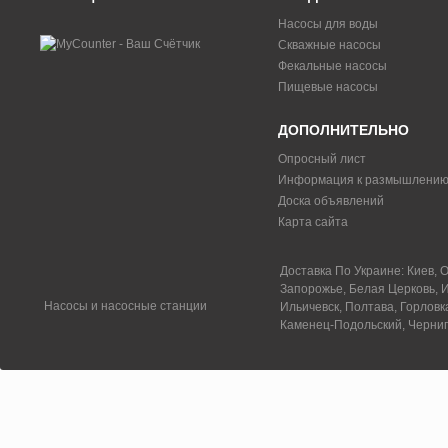
Насосы для воды
Скважные насосы
Фекальные насосы
Пищевые насосы
ДОПОЛНИТЕЛЬНО
Опросный лист
Информация к размышлени
Доска объявлений
Карта сайта
Доставка По Украине: Киев, 
Запорожье, Белая Церковь, И
Насосы и насосные станции
Ильичевск, Полтава, Горловк
Каменец-Подольский, Черниг