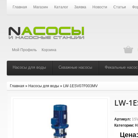
Главная
Магазин
Каталог
Заявка
Новости
Статьи
Фо
Мой Профиль
Корзина
Насосы для воды
Скважные насосы
Фекальные насо
Главная
»
Насосы для воды
»
LW-1ESV07F003MV
LW-1E
Артикул:
1SV
Категории:
Н
Цена