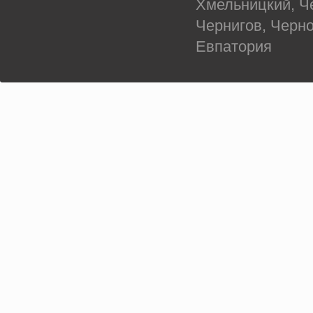
Хмельницкий, Ч
Чернигов, Черн
Евпатория