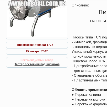
Описание:
Пи
насосы
Насосы типа TCN под
химической, фармаце
Просмотров товара: 1727
выполнены из нержа
Уникальный корпус 
ID товара: 7067
полной модульности 
Рекомендуемый товар
Пищевой насос TCN
Тестер состояния подшипников
- Центробежные сеп
- для стиральных ци
- Стерильные обогат
- Пластинчатыми те
Область применен
● Перекачка вина
● Перекачка молока
● Перекачка фармац