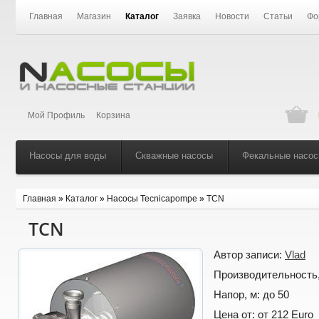
Главная
Магазин
Каталог
Заявка
Новости
Статьи
Фо
Мой Профиль
Корзина
Насосы для воды
Скважные насосы
Фекальные насо
Главная
»
Каталог
»
Насосы Tecnicapompe
»
TCN
TCN
Автор записи:
Vlad
Производительность,
Напор, м:
до 50
Цена от:
от 212 Euro