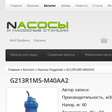
Главная
Магазин
Каталог
Заявка
Новости
Статьи
Фо
Мой Профиль
Корзина
Насосы для воды
Скважные насосы
Фекальные насо
Главная
»
Каталог
»
Насосы Faggiolati
»
G213R1M5-M40AA2
G213R1M5-M40AA2
Автор записи:
Производительность, м3
Напор, м:
60