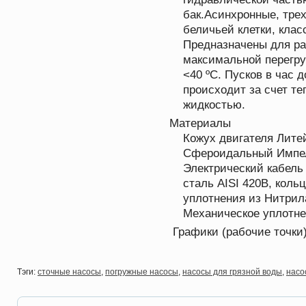
бак.Асинхронные, тре
беличьей клетки, клас
Предназначены для ра
максимальной перегру
<40 ºC. Пусков в час 
происходит за счет т
жидкостью.
Материалы
Кожух двигателя Лите
Сфероидальный Импел
Электрический кабель
сталь AISI 420B, коль
уплотнения из Нитрила
Механическое уплотне
Графики (рабочие точки)
Тэги:
сточные насосы
,
погружные насосы
,
насосы для грязной воды
,
насос