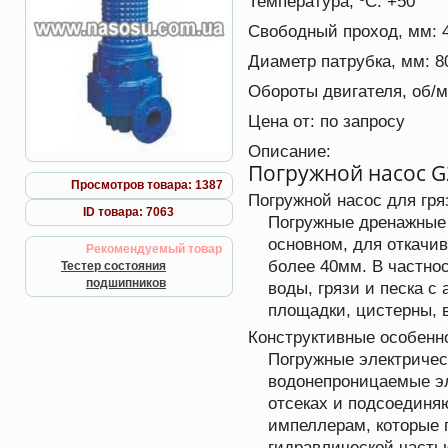
Температура, ºС:
+50
Свободный проход, мм:
Диаметр патрубка, мм:
8
Обороты двигателя, об/
Цена от:
по запросу
Описание:
Погружной насос 
Просмотров товара: 1387
Погружной насос для гр
ID товара: 7063
Погружные дренажные 
основном, для откачив
Рекомендуемый товар
более 40мм. В частнос
Тестер состояния
подшипников
воды, грязи и песка 
площадки, цистерны, 
Конструктивные особенн
Погружные электричес
водонепроницаемые эл
отсеках и подсоединяю
импеллерам, которые 
гидравлической часть