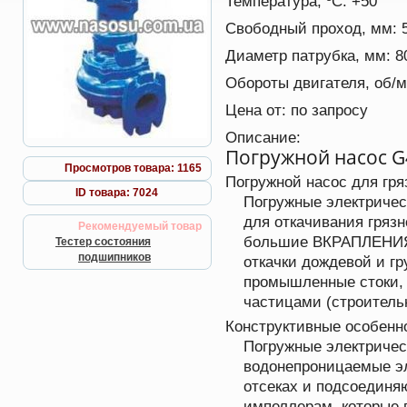
Температура, ºС:
+50
Свободный проход, мм:
Диаметр патрубка, мм:
8
Обороты двигателя, об/
Цена от:
по запросу
Описание:
Погружной насос 
Просмотров товара: 1165
Погружной насос для гр
ID товара: 7024
Погружные электричес
для откачивания гряз
Рекомендуемый товар
большие ВКРАПЛЕНИЯ 
Тестер состояния
подшипников
откачки дождевой и гр
промышленные стоки, 
частицами (строитель
Конструктивные особенн
Погружные электричес
водонепроницаемые эл
отсеках и подсоединяю
импеллерам, которые 