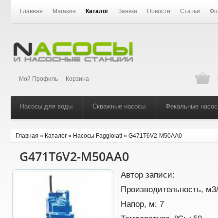
Главная
Магазин
Каталог
Заявка
Новости
Статьи
Фо
Мой Профиль
Корзина
Насосы для воды
Скважные насосы
Фекальные насо
Главная
»
Каталог
»
Насосы Faggiolati
»
G471T6V2-M50AA0
G471T6V2-M50AA0
Автор записи:
Производительность, м3
Напор, м:
7