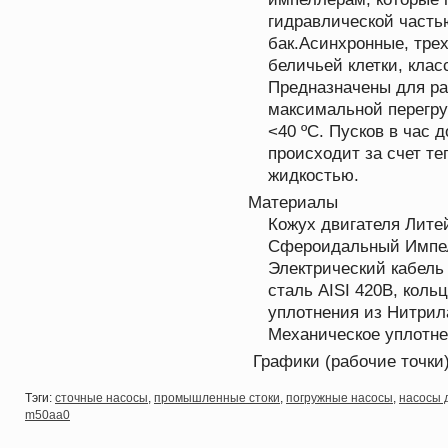
гидравлической часть
бак.Асинхронные, тре
беличьей клетки, клас
Предназначены для ра
максимальной перегру
<40 ºC. Пусков в час 
происходит за счет т
жидкостью.
Материалы
Кожух двигателя Лите
Сфероидальный Импел
Электрический кабель
сталь AISI 420B, коль
уплотнения из Нитрила
Механическое уплотне
Графики (рабочие точки)
Тэги:
сточные насосы
,
промышленные стоки
,
погружные насосы
,
насосы 
m50aa0