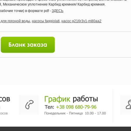
04, Механическое уплотнение Карбид кремния/ Карбид кремния.
рабочие точки) в формате pdf -
ЗДЕСЬ
 для грязной воды
,
насосы faggiolati
,
насос g216r3v1-m80aa2