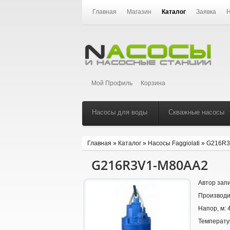
Главная
Магазин
Каталог
Заявка
Н
Мой Профиль
Корзина
Насосы для воды
Скважные насосы
Главная
»
Каталог
»
Насосы Faggiolati
»
G216R3
G216R3V1-M80AA2
Автор запи
Производи
Напор, м:
Температу