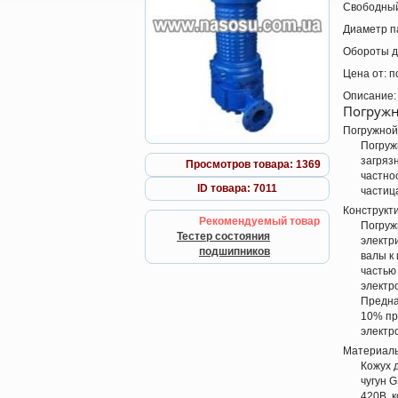
Свободный
Диаметр п
Обороты д
Цена от:
п
Описание:
Погружн
Погружной
Погруж
загряз
Просмотров товара: 1369
частно
ID товара: 7011
частиц
Конструкт
Рекомендуемый товар
Погруж
Тестер состояния
электр
подшипников
валы к
частью
электр
Предна
10% пр
электр
Материал
Кожух 
чугун 
420B, 