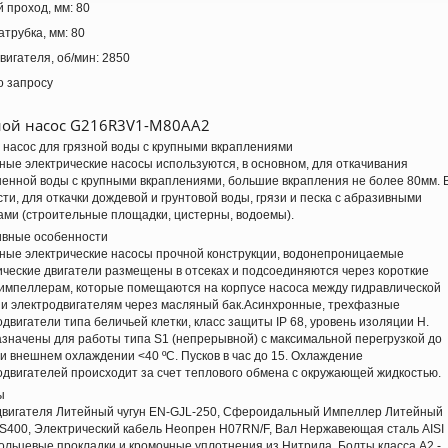
 проход, мм:
80
атрубка, мм:
80
вигателя, об/мин:
2850
о запросу
ой насос G216R3V1-M80AA2
 насос для грязной воды с крупными вкраплениями
ные электрические насосы используются, в основном, для откачивания
ненной воды с крупными вкраплениями, большие вкрапления не более 80мм. 
сти, для откачки дождевой и грунтовой воды, грязи и песка с абразивными
ами (строительные площадки, цистерны, водоемы).
ивные особенности
ные электрические насосы прочной конструкции, водонепроницаемые
ические двигатели размещены в отсеках и подсоединяются через короткие
 импеллерам, которые помещаются на корпусе насоса между гидравлической
 и электродвигателям через масляный бак.Асинхронные, трехфазные
одвигатели типа беличьей клетки, класс защиты IP 68, уровень изоляции Н.
значены для работы типа S1 (непрерывной) с максимальной перегрузкой до
и внешнем охлаждении <40 ºC. Пусков в час до 15. Охлаждение
одвигателей происходит за счет теплового обмена с окружающей жидкостью.
ы
двигателя Литейный чугун EN-GJL-250, Сфероидальный Импеллер Литейный
GS400, Электрический кабель Неопрен H07RN/F, Вал Нержавеющая сталь AISI
кольцевые прокладки и кромочные уплотнения из Нитрила, Болты класса A2 -