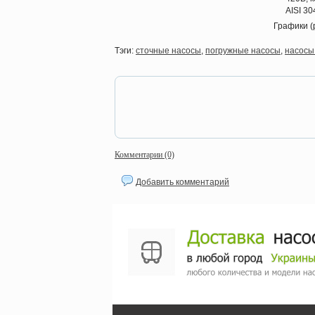
AISI 3
Графики (
Тэги:
сточные насосы
,
погружные насосы
,
насосы
Комментарии (0)
Добавить комментарий