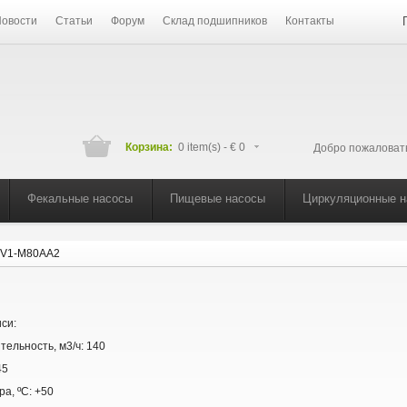
овости
Статьи
Форум
Склад подшипников
Контакты
Корзина:
0 item(s) -
€ 0
Добро пожаловат
Фекальные насосы
Пищевые насосы
Циркуляционные 
V1-M80AA2
си:
тельность, м3/ч:
140
45
ра, ºС:
+50