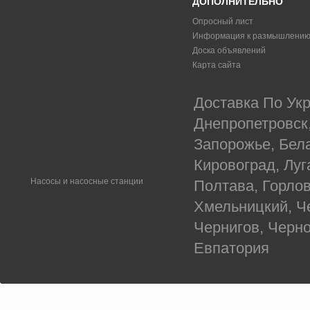
ДОПОЛНИТЕЛЬНО
Опросный лист
Информация к размышлени
Доска объявлений
Карта сайта
Доставка По Укр
Днепропетровск
Запорожье, Бел
Кировоград, Луг
Насосы и насосные станции
Полтава, Горлов
Хмельницкий, Ч
Чернигов, Черн
Евпатория