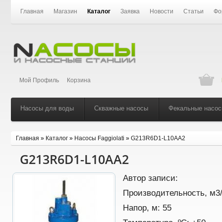
Главная
Магазин
Каталог
Заявка
Новости
Статьи
Фо
Мой Профиль
Корзина
Насосы для воды
Скважные насосы
Фекальные насо
Главная
»
Каталог
»
Насосы Faggiolati
»
G213R6D1-L10AA2
G213R6D1-L10AA2
Автор записи:
Производительность, м3
Напор, м:
55