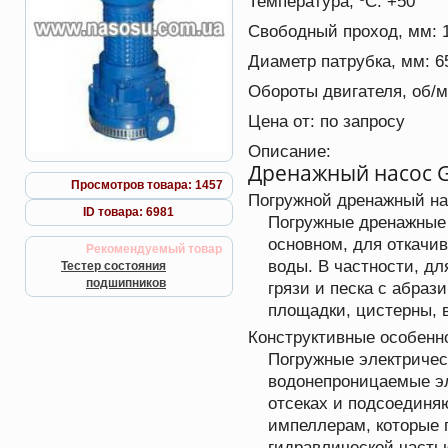
Температура, ºС:
+50
Свободный проход, мм:
Диаметр патрубка, мм:
6
Обороты двигателя, об/
Цена от:
по запросу
Описание:
Дренажный насос 
Просмотров товара: 1457
Погружной дренажный на
ID товара: 6981
Погружные дренажные 
основном, для откачив
Рекомендуемый товар
воды. В частности, дл
Тестер состояния
подшипников
грязи и песка с абра
площадки, цистерны, 
Конструктивные особенн
Погружные электричес
водонепроницаемые эл
отсеках и подсоединяю
импеллерам, которые 
гидравлической часть