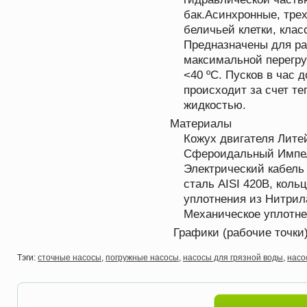
бак.Асинхронные, тре
беличьей клетки, клас
Предназначены для ра
максимальной перегру
<40 ºC. Пусков в час 
происходит за счет т
жидкостью.
Материалы
Кожух двигателя Лите
Сфероидальный Импел
Электрический кабель
сталь AISI 420B, коль
уплотнения из Нитрила
Механическое уплотне
Графики (рабочие точки)
Тэги:
сточные насосы
,
погружные насосы
,
насосы для грязной воды
,
насос