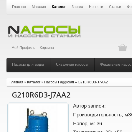
Главная
Магазин
Каталог
Заявка
Новости
Статьи
Фо
Мой Профиль
Корзина
Насосы для воды
Скважные насосы
Фекальные насо
Главная
»
Каталог
»
Насосы Faggiolati
»
G210R6D3-J7AA2
G210R6D3-J7AA2
Автор записи:
Производительность, м3
Напор, м:
36