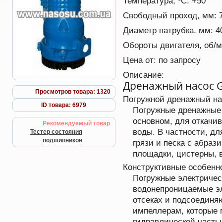
Температура, ºС:
+50
Свободный проход, мм:
Диаметр патрубка, мм:
4
Обороты двигателя, об/
Цена от:
по запросу
Описание:
Дренажный насос 
Просмотров товара: 1320
Погружной дренажный на
ID товара: 6979
Погружные дренажные 
основном, для откачив
Рекомендуемый товар
воды. В частности, дл
Тестер состояния
подшипников
грязи и песка с абра
площадки, цистерны, 
Конструктивные особенн
Погружные электричес
водонепроницаемые эл
отсеках и подсоединяю
импеллерам, которые 
гидравлической часть