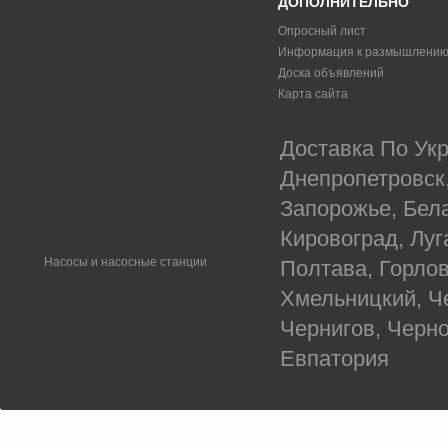
ДОПОЛНИТЕЛЬНО
Опросный лист
Информация к размышлени
Доска объявлений
Карта сайта
Доставка По Укр
Днепропетровск
Запорожье, Бел
Кировоград, Луг
Насосы и насосные станции
Полтава, Горлов
Хмельницкий, Ч
Чернигов, Черн
Евпатория