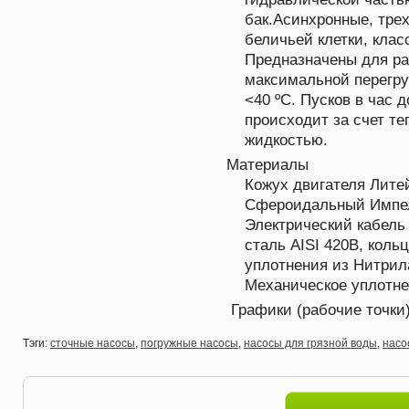
бак.Асинхронные, тре
беличьей клетки, клас
Предназначены для ра
максимальной перегру
<40 ºC. Пусков в час 
происходит за счет т
жидкостью.
Материалы
Кожух двигателя Лите
Сфероидальный Импел
Электрический кабель
сталь AISI 420B, коль
уплотнения из Нитрила
Механическое уплотне
Графики (рабочие точки)
Тэги:
сточные насосы
,
погружные насосы
,
насосы для грязной воды
,
насос