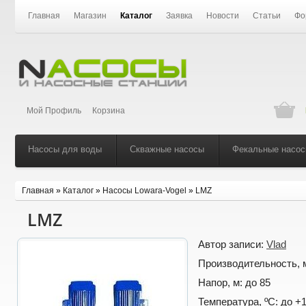
Главная
Магазин
Каталог
Заявка
Новости
Статьи
Фо
Мой Профиль
Корзина
Насосы для воды
Скважные насосы
Фекальные насо
Главная
»
Каталог
»
Насосы Lowara-Vogel
»
LMZ
LMZ
Автор записи:
Vlad
Производительность, 
Напор, м:
до 85
Температура, ºС:
до +