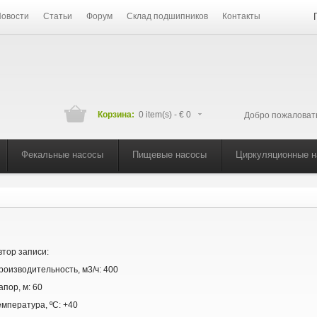
овости
Статьи
Форум
Склад подшипников
Контакты
Корзина:
0 item(s) -
€ 0
Добро пожаловат
Фекальные насосы
Пищевые насосы
Циркуляционные 
втор записи:
роизводительность, м3/ч:
400
апор, м:
60
емпература, ºС:
+40