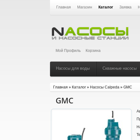
Главная
Магазин
Каталог
Заявка
Н
Мой Профиль
Корзина
Насосы для воды
Скважные насосы
Главная
»
Каталог
»
Насосы Calpeda
»
GMC
GMC
А
П
Н
Т