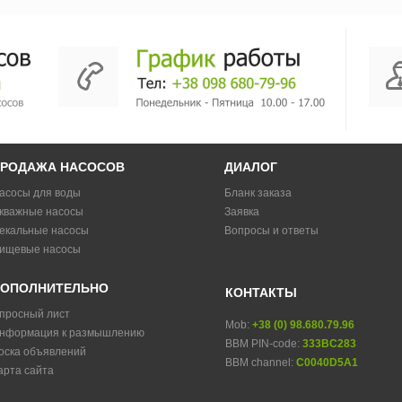
РОДАЖА НАСОСОВ
ДИАЛОГ
асосы для воды
Бланк заказа
кважные насосы
Заявка
екальные насосы
Вопросы и ответы
ищевые насосы
ОПОЛНИТЕЛЬНО
КОНТАКТЫ
просный лист
Mob:
+38 (0) 98.680.79.96
нформация к размышлению
BBM PIN-code:
333BC283
оска объявлений
BBM channel:
C0040D5A1
арта сайта