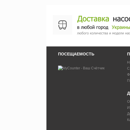
ПОСЕЩАЕМОСТЬ
П
Н
С
Ф
П
Д
О
И
Д
К