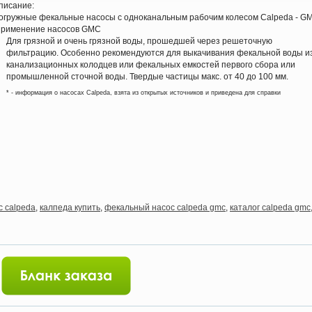
писание:
огружные фекальные насосы с одноканальным рабочим колесом Calpeda - G
рименение насосов GMC
Для грязной и очень грязной воды, прошедшей через решеточную
фильтрацию. Особенно рекомендуются для выкачивания фекальной воды и
канализационных колодцев или фекальных емкостей первого сбора или
промышленной сточной воды. Твердые частицы макс. от 40 до 100 мм.
* - информация о насосах Calpeda, взята из открытых источников и приведена для справки
с calpeda
,
калпеда купить
,
фекальный насос calpeda gmc
,
каталог calpeda gmc