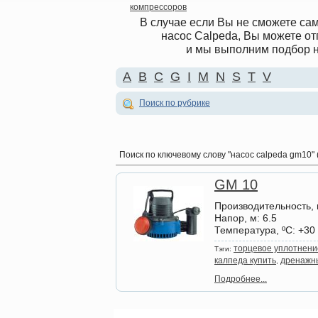
компрессоров
В случае если Вы не сможете са
насос Calpeda, Вы можете от
и мы выполним подбор н
A
B
C
G
I
M
N
S
T
V
Поиск по рубрике
Поиск по ключевому слову
"насос calpeda gm10" 
GM 10
Производительность, 
Напор, м
: 6.5
Температура, ºС
: +30
торцевое уплотнени
Тэги:
калпеда купить
дренажны
,
Подробнее...