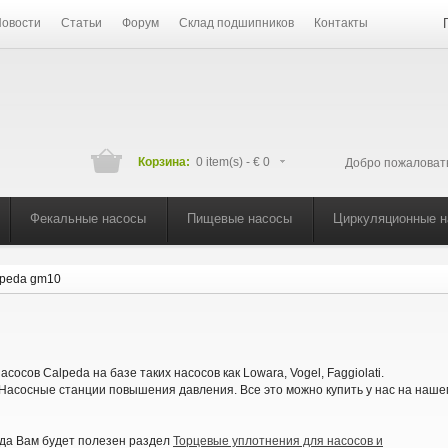
овости
Статьи
Форум
Склад подшипников
Контакты
Корзина:
0 item(s) -
€ 0
Добро пожаловат
Фекальные насосы
Пищевые насосы
Циркуляционные 
lpeda gm10
сосов Calpeda на базе таких насосов как
Lowara, Vogel, Faggiolati.
Насосные станции повышения давления. Все это можно купить у нас на наше
гда Вам будет полезен раздел
Торцевые уплотнения для насосов
и