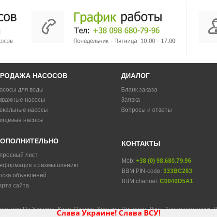
РОДАЖА НАСОСОВ
ДИАЛОГ
асосы для воды
Бланк заказа
кважные насосы
Заявка
екальные насосы
Вопросы и ответы
ищевые насосы
ОПОЛНИТЕЛЬНО
КОНТАКТЫ
просный лист
Mob:
+38 (0) 98.680.79.96
нформация к размышлению
BBM PIN-code:
333BC283
оска объявлений
BBM channel:
C0040D5A1
арта сайта
оставка По Украине: Киев, Одесса, Харьков, Винница, Луцк, Днепропетровск, 
Слава Украине! Слава ВСУ!