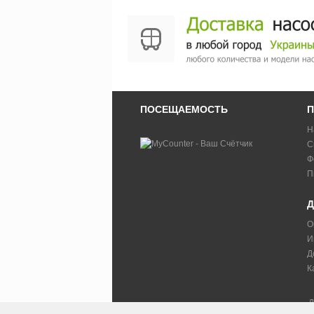
ПОСЕЩАЕМОСТЬ
П
Н
С
Ф
П
Д
О
И
Д
К
Д