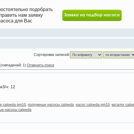
мостоятельно подобрать
править нам заявку
асоса для Вас
Сортировка записей:
(совпадений: 1)
Отменить поиск
м3/ч
: 12
е calpeda gm10
погружные насосы calpeda
насос calpeda gm10
каталог calp
,
,
,
е насосы calpeda