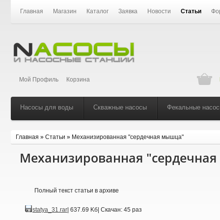
Главная
Магазин
Каталог
Заявка
Новости
Статьи
Фо
Мой Профиль
Корзина
Насосы для воды
Скважные насосы
Фекальные насо
Главная
»
Статьи
»
Механизированная "сердечная мышца"
Механизированная "сердечная
Полный текст статьи в архиве
statya_31.rar
| 637.69 Kб
| Скачан: 45 раз