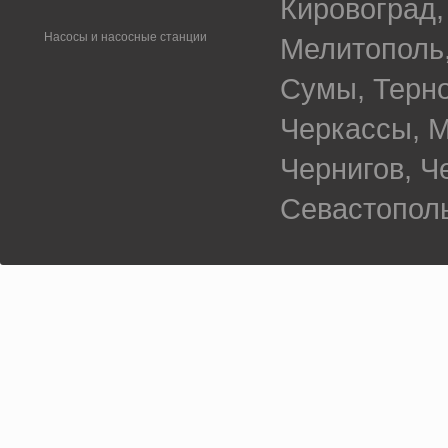
Кировоград,
Насосы и насосные станции
Мелитополь,
Сумы, Терно
Черкассы, М
Чернигов, 
Севастополь