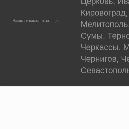
Церковь, Ив
Кировоград,
Насосы и насосные станции
Мелитополь,
Сумы, Терно
Черкассы, М
Чернигов, 
Севастополь