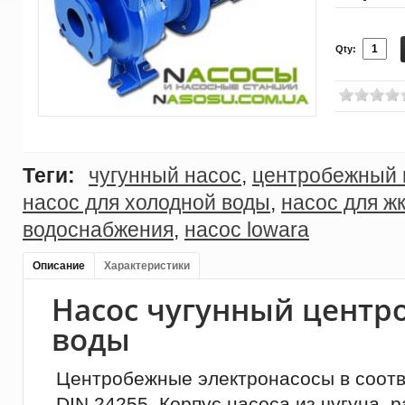
Qty:
Теги:
чугунный насос
,
центробежный 
насос для холодной воды
,
насос для ж
водоснабжения
,
насос lowara
Описание
Характеристики
Насос чугунный центр
воды
Центробежные электронасосы в соотв
DIN 24255. Корпус насоса из чугуна, 